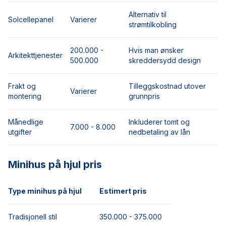
Alternativ til
Solcellepanel
Varierer
strømtilkobling
200.000 -
Hvis man ønsker
Arkitekttjenester
500.000
skreddersydd design
Frakt og
Tilleggskostnad utover
Varierer
montering
grunnpris
Månedlige
Inkluderer tomt og
7.000 - 8.000
utgifter
nedbetaling av lån
Minihus på hjul pris
Type minihus på hjul
Estimert pris
Tradisjonell stil
350.000 - 375.000