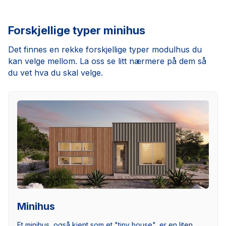
Forskjellige typer minihus
Det finnes en rekke forskjellige typer modulhus du
kan velge mellom. La oss se litt nærmere på dem så
du vet hva du skal velge.
Minihus
Et minihus, også kjent som et "tiny house", er en liten