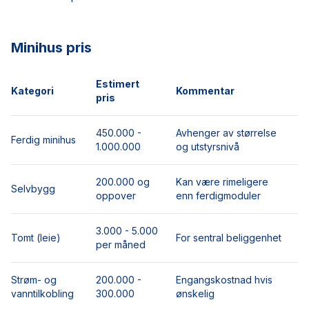
Minihus pris
Estimert
Kategori
Kommentar
pris
450.000 -
Avhenger av størrelse
Ferdig minihus
1.000.000
og utstyrsnivå
200.000 og
Kan være rimeligere
Selvbygg
oppover
enn ferdigmoduler
3.000 - 5.000
Tomt (leie)
For sentral beliggenhet
per måned
Strøm- og
200.000 -
Engangskostnad hvis
vanntilkobling
300.000
ønskelig