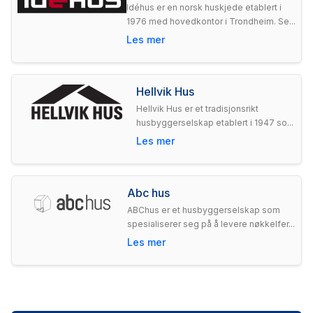
Idéhus er en norsk huskjede etablert i
1976 med hovedkontor i Trondheim. Se...
Les mer
Hellvik Hus
Hellvik Hus er et tradisjonsrikt
husbyggerselskap etablert i 1947 so...
Les mer
Abc hus
ABChus er et husbyggerselskap som
spesialiserer seg på å levere nøkkelfer...
Les mer