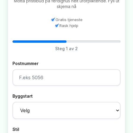
Motta pristilbud på ferdighus helt uforpliktende. Fyll ut
skjema nå
Gratis tjeneste
Rask hjelp
Steg
1
av 2
Postnummer
Byggstart
Stil