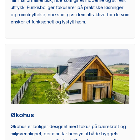
minimal ornamentikk, noe som gir et moderne og stilrent
uttrykk. Funkisboliger fokuserer på praktiske løsninger
og romutnyttelse, noe som gjør dem attraktive for de som
ønsker et funksjonelt og lysfylt hjem.
Økohus
Økohus er boliger designet med fokus på bærekraft og
miljøvennlighet, der man tar hensyn til både byggets