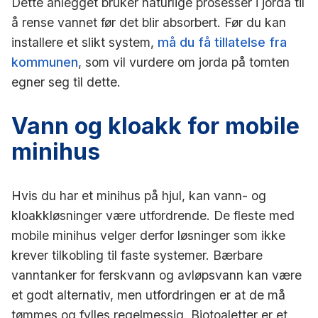
Dette anlegget bruker naturlige prosesser i jorda til
å rense vannet før det blir absorbert. Før du kan
installere et slikt system,
må du få tillatelse fra
kommunen
, som vil vurdere om jorda på tomten
egner seg til dette.
Vann og kloakk for mobile
minihus
Hvis du har et minihus på hjul, kan vann- og
kloakkløsninger være utfordrende. De fleste med
mobile minihus velger derfor løsninger som ikke
krever tilkobling til faste systemer. Bærbare
vanntanker for ferskvann og avløpsvann kan være
et godt alternativ, men utfordringen er at de må
tømmes og fylles regelmessig. Biotoaletter er et