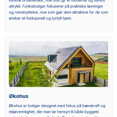
minimal ornamentikk, noe som gir et moderne og stilrent
uttrykk. Funkisboliger fokuserer på praktiske løsninger
og romutnyttelse, noe som gjør dem attraktive for de som
ønsker et funksjonelt og lysfylt hjem.
Økohus
Økohus er boliger designet med fokus på bærekraft og
miljøvennlighet, der man tar hensyn til både byggets