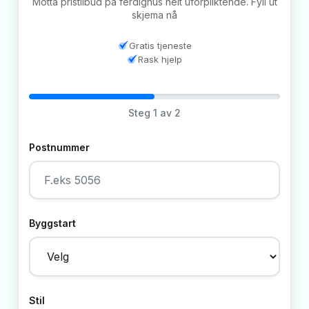
Motta pristilbud på ferdighus helt uforpliktende. Fyll ut
skjema nå
Gratis tjeneste
Rask hjelp
Steg
1
av 2
Postnummer
Byggstart
Stil