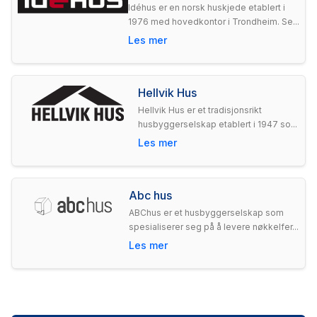
Idéhus er en norsk huskjede etablert i
1976 med hovedkontor i Trondheim. Se...
Les mer
Hellvik Hus
Hellvik Hus er et tradisjonsrikt
husbyggerselskap etablert i 1947 so...
Les mer
Abc hus
ABChus er et husbyggerselskap som
spesialiserer seg på å levere nøkkelfer...
Les mer