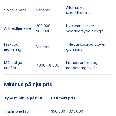
Alternativ til
Solcellepanel
Varierer
strømtilkobling
200.000 -
Hvis man ønsker
Arkitekttjenester
500.000
skreddersydd design
Frakt og
Tilleggskostnad utover
Varierer
montering
grunnpris
Månedlige
Inkluderer tomt og
7.000 - 8.000
utgifter
nedbetaling av lån
Minihus på hjul pris
Type minihus på hjul
Estimert pris
Tradisjonell stil
350.000 - 375.000