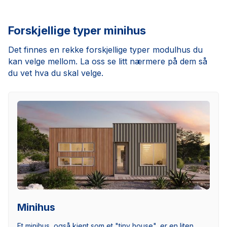
Forskjellige typer minihus
Det finnes en rekke forskjellige typer modulhus du
kan velge mellom. La oss se litt nærmere på dem så
du vet hva du skal velge.
Minihus
Et minihus, også kjent som et "tiny house", er en liten