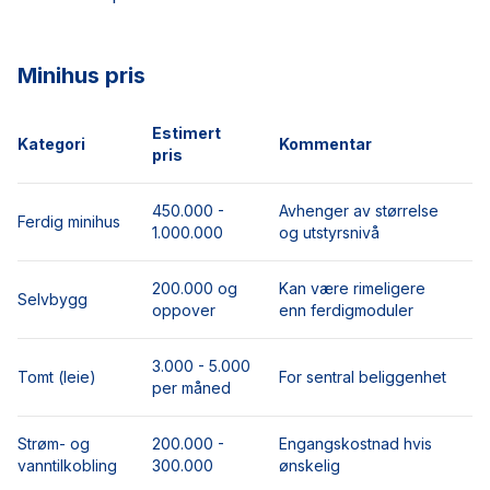
Minihus pris
Estimert
Kategori
Kommentar
pris
450.000 -
Avhenger av størrelse
Ferdig minihus
1.000.000
og utstyrsnivå
200.000 og
Kan være rimeligere
Selvbygg
oppover
enn ferdigmoduler
3.000 - 5.000
Tomt (leie)
For sentral beliggenhet
per måned
Strøm- og
200.000 -
Engangskostnad hvis
vanntilkobling
300.000
ønskelig