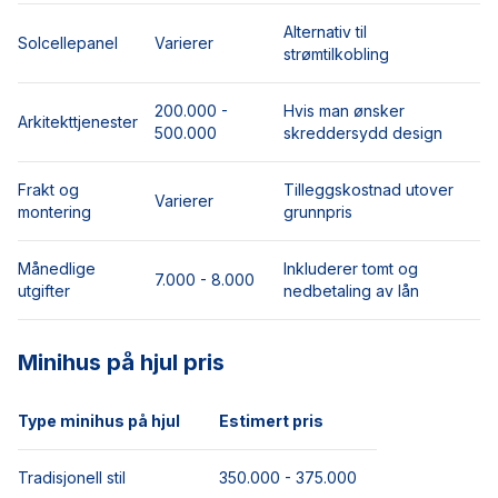
Alternativ til
Solcellepanel
Varierer
strømtilkobling
200.000 -
Hvis man ønsker
Arkitekttjenester
500.000
skreddersydd design
Frakt og
Tilleggskostnad utover
Varierer
montering
grunnpris
Månedlige
Inkluderer tomt og
7.000 - 8.000
utgifter
nedbetaling av lån
Minihus på hjul pris
Type minihus på hjul
Estimert pris
Tradisjonell stil
350.000 - 375.000