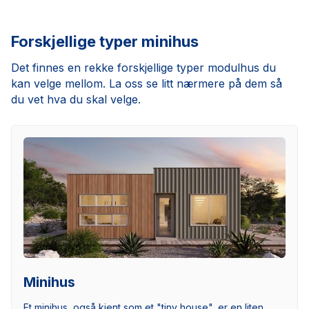
Forskjellige typer minihus
Det finnes en rekke forskjellige typer modulhus du
kan velge mellom. La oss se litt nærmere på dem så
du vet hva du skal velge.
Minihus
Et minihus, også kjent som et "tiny house", er en liten