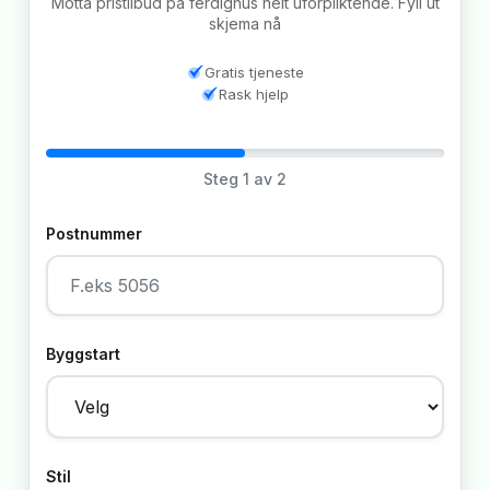
Motta pristilbud på ferdighus helt uforpliktende. Fyll ut
skjema nå
Gratis tjeneste
Rask hjelp
Steg
1
av 2
Postnummer
Byggstart
Stil