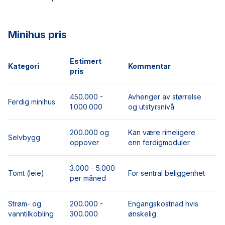
Minihus pris
Estimert
Kategori
Kommentar
pris
450.000 -
Avhenger av størrelse
Ferdig minihus
1.000.000
og utstyrsnivå
200.000 og
Kan være rimeligere
Selvbygg
oppover
enn ferdigmoduler
3.000 - 5.000
Tomt (leie)
For sentral beliggenhet
per måned
Strøm- og
200.000 -
Engangskostnad hvis
vanntilkobling
300.000
ønskelig