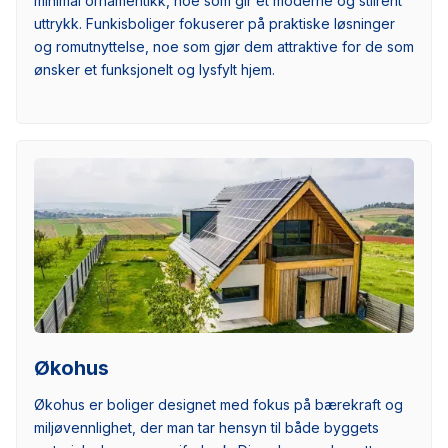
minimal ornamentikk, noe som gir et moderne og stilrent
uttrykk. Funkisboliger fokuserer på praktiske løsninger
og romutnyttelse, noe som gjør dem attraktive for de som
ønsker et funksjonelt og lysfylt hjem.
Økohus
Økohus er boliger designet med fokus på bærekraft og
miljøvennlighet, der man tar hensyn til både byggets