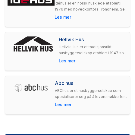
Idéhus er en norsk huskjede etablert i
1976 med hovedkontor i Trondheim. Se...
Les mer
Hellvik Hus
Hellvik Hus er et tradisjonsrikt
husbyggerselskap etablert i 1947 so...
Les mer
Abc hus
ABChus er et husbyggerselskap som
spesialiserer seg på å levere nøkkelfer...
Les mer