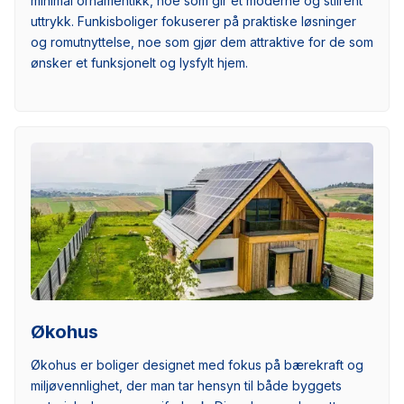
minimal ornamentikk, noe som gir et moderne og stilrent
uttrykk. Funkisboliger fokuserer på praktiske løsninger
og romutnyttelse, noe som gjør dem attraktive for de som
ønsker et funksjonelt og lysfylt hjem.
Økohus
Økohus er boliger designet med fokus på bærekraft og
miljøvennlighet, der man tar hensyn til både byggets