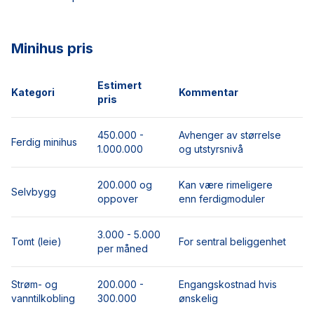
Minihus pris
Estimert
Kategori
Kommentar
pris
450.000 -
Avhenger av størrelse
Ferdig minihus
1.000.000
og utstyrsnivå
200.000 og
Kan være rimeligere
Selvbygg
oppover
enn ferdigmoduler
3.000 - 5.000
Tomt (leie)
For sentral beliggenhet
per måned
Strøm- og
200.000 -
Engangskostnad hvis
vanntilkobling
300.000
ønskelig