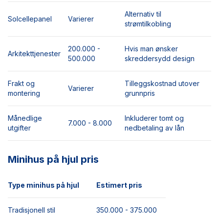
Alternativ til
Solcellepanel
Varierer
strømtilkobling
200.000 -
Hvis man ønsker
Arkitekttjenester
500.000
skreddersydd design
Frakt og
Tilleggskostnad utover
Varierer
montering
grunnpris
Månedlige
Inkluderer tomt og
7.000 - 8.000
utgifter
nedbetaling av lån
Minihus på hjul pris
Type minihus på hjul
Estimert pris
Tradisjonell stil
350.000 - 375.000