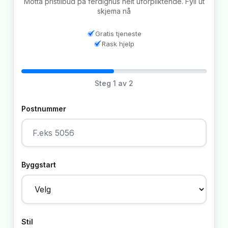
Motta pristilbud på ferdighus helt uforpliktende. Fyll ut
skjema nå
Gratis tjeneste
Rask hjelp
Steg
1
av 2
Postnummer
Byggstart
Stil