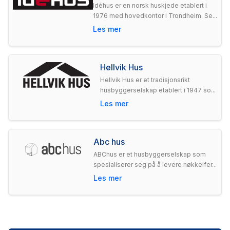
Idéhus er en norsk huskjede etablert i
1976 med hovedkontor i Trondheim. Se...
Les mer
Hellvik Hus
Hellvik Hus er et tradisjonsrikt
husbyggerselskap etablert i 1947 so...
Les mer
Abc hus
ABChus er et husbyggerselskap som
spesialiserer seg på å levere nøkkelfer...
Les mer