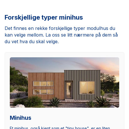
Forskjellige typer minihus
Det finnes en rekke forskjellige typer modulhus du
kan velge mellom. La oss se litt nærmere på dem så
du vet hva du skal velge.
Minihus
Et minihus, også kjent som et "tiny house", er en liten