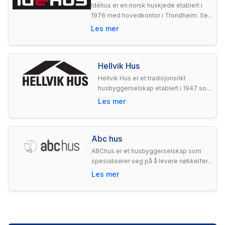
Idéhus er en norsk huskjede etablert i
1976 med hovedkontor i Trondheim. Se...
Les mer
Hellvik Hus
Hellvik Hus er et tradisjonsrikt
husbyggerselskap etablert i 1947 so...
Les mer
Abc hus
ABChus er et husbyggerselskap som
spesialiserer seg på å levere nøkkelfer...
Les mer