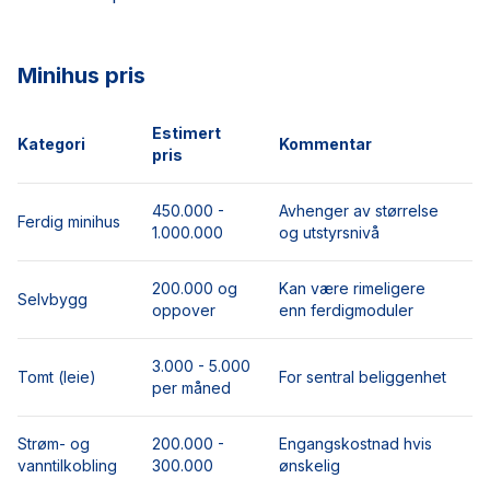
Minihus pris
Estimert
Kategori
Kommentar
pris
450.000 -
Avhenger av størrelse
Ferdig minihus
1.000.000
og utstyrsnivå
200.000 og
Kan være rimeligere
Selvbygg
oppover
enn ferdigmoduler
3.000 - 5.000
Tomt (leie)
For sentral beliggenhet
per måned
Strøm- og
200.000 -
Engangskostnad hvis
vanntilkobling
300.000
ønskelig