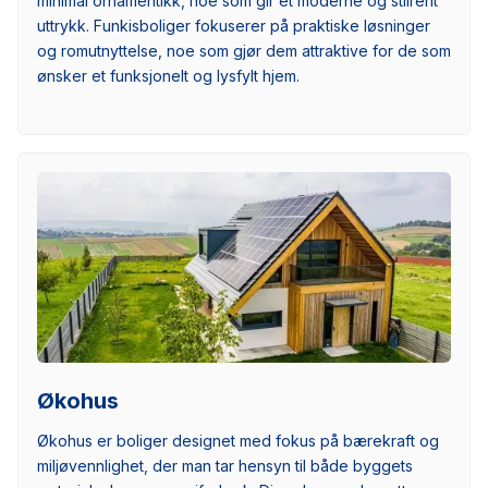
minimal ornamentikk, noe som gir et moderne og stilrent
uttrykk. Funkisboliger fokuserer på praktiske løsninger
og romutnyttelse, noe som gjør dem attraktive for de som
ønsker et funksjonelt og lysfylt hjem.
Økohus
Økohus er boliger designet med fokus på bærekraft og
miljøvennlighet, der man tar hensyn til både byggets