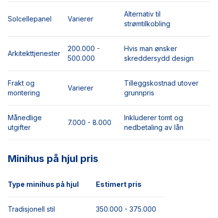
Alternativ til
Solcellepanel
Varierer
strømtilkobling
200.000 -
Hvis man ønsker
Arkitekttjenester
500.000
skreddersydd design
Frakt og
Tilleggskostnad utover
Varierer
montering
grunnpris
Månedlige
Inkluderer tomt og
7.000 - 8.000
utgifter
nedbetaling av lån
Minihus på hjul pris
Type minihus på hjul
Estimert pris
Tradisjonell stil
350.000 - 375.000