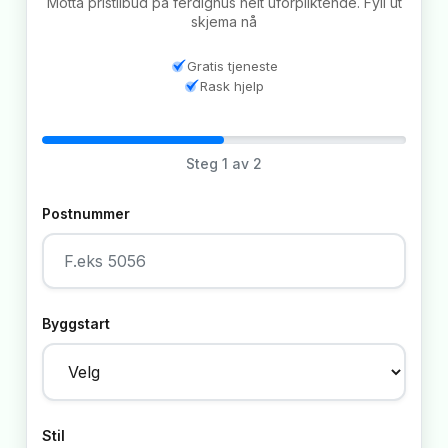
Motta pristilbud på ferdighus helt uforpliktende. Fyll ut
skjema nå
Gratis tjeneste
Rask hjelp
Steg
1
av 2
Postnummer
Byggstart
Stil