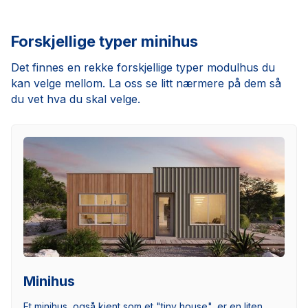
Forskjellige typer minihus
Det finnes en rekke forskjellige typer modulhus du
kan velge mellom. La oss se litt nærmere på dem så
du vet hva du skal velge.
Minihus
Et minihus, også kjent som et "tiny house", er en liten