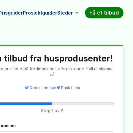
Få et tilbud
Prisguider
Prosjektguider
Steder
å tilbud fra husprodusenter!
a pristilbud på ferdighus helt uforpliktende. Fyll ut skjema
nå
Gratis tjeneste
Rask hjelp
Steg
1
av 2
tnummer