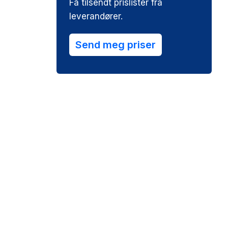
Få tilsendt prislister fra
leverandører.
Send meg priser