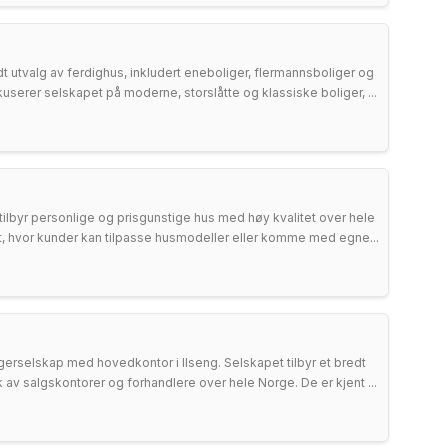
dt utvalg av ferdighus, inkludert eneboliger, flermannsboliger og
okuserer selskapet på moderne, storslåtte og klassiske boliger, ...
ilbyr personlige og prisgunstige hus med høy kvalitet over hele
itet, hvor kunder kan tilpasse husmodeller eller komme med egne...
erselskap med hovedkontor i Ilseng. Selskapet tilbyr et bredt
 av salgskontorer og forhandlere over hele Norge. De er kjent ...