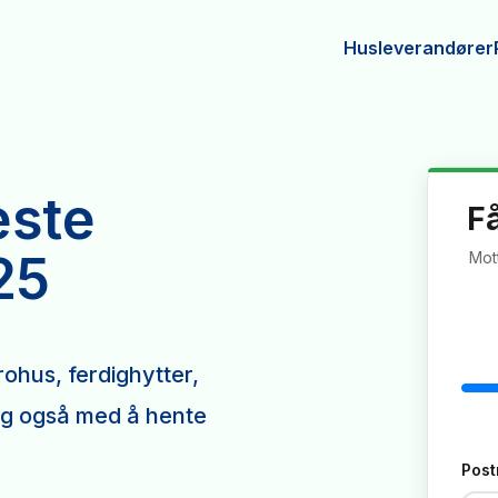
Husleverandører
este
F
25
Mott
ohus, ferdighytter,
eg også med å hente
Pos