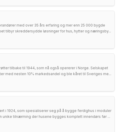
erandører med over 35 års erfaring og mer enn 25 000 bygde
apet tilbyr skreddersydde løsninger for hus, hytter og næringsby...
tter tilbake til 1944, som nå også opererer i Norge. Selskapet
er med nesten 10% markedsandel og ble kåret til Sveriges me...
ert i 1924, som spesialiserer seg på å bygge ferdighus i moduler
sin unike tilnærming der husene bygges komplett innendørs før ...