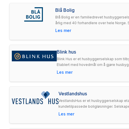
Blå Bolig
Blå Bolig er en familiedrevet husbyggersels
årlig med 40 forhandlere over hele Norge. S
Les mer
Blink hus
Blink Hus er et husbyggerselskap som tilbyr
Etablert med hovedmål om å gjøre husbyggi
Les mer
Vestlandshus
VestlandsHus er et husbyggerselskap etab
kundetilpassede boligløsninger. Selskape
Les mer