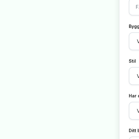
Bygg
Stil
Har 
Ditt