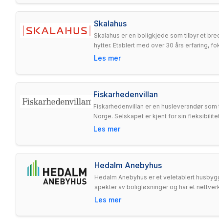
Skalahus
Skalahus er en boligkjede som tilbyr et bre
hytter. Etablert med over 30 års erfaring, f
Les mer
Fiskarhedenvillan
Fiskarhedenvillan er en husleverandør som t
Norge. Selskapet er kjent for sin fleksibil
Les mer
Hedalm Anebyhus
Hedalm Anebyhus er et veletablert husbygg
spekter av boligløsninger og har et nettverk
Les mer