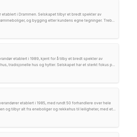
etablert i Drammen. Selskapet tilbyr et bredt spekter av
 drømmeboliger, og bygging etter kundens egne tegninger. Treb...
dør etablert i 1989, kjent for å tilby et bredt spekter av
s, tradisjonelle hus og hytter. Selskapet har et sterkt fokus p...
erandører etablert i 1985, med rundt 50 forhandlere over hele
og tilbyr alt fra eneboliger og rekkehus til leiligheter, med et...