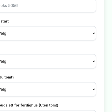
start
du tomt?
 budsjett for ferdighus (Uten tomt)