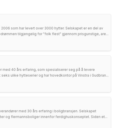
 i 2006 som har levert over 3000 hytter. Selskapet er en del av
rømmen tilgjengelig for "folk flest" gjennom prisgunstige, are...
r med 40 års erfaring, som spesialiserer seg på å levere
t seks ulike hytteserier og har hovedkontor på Vinstra i Gudbran...
verandører med 30 års erfaring i boligbransjen. Selskapet
heter og flermannsboliger innenfor ferdighuskonseptet. Siden et...