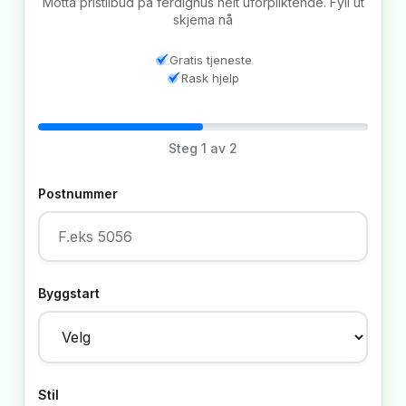
Motta pristilbud på ferdighus helt uforpliktende. Fyll ut
skjema nå
Gratis tjeneste
Rask hjelp
Steg
1
av 2
Postnummer
Byggstart
Stil