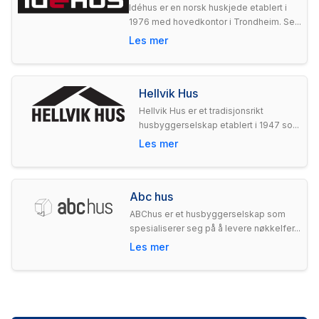
Idéhus er en norsk huskjede etablert i
1976 med hovedkontor i Trondheim. Se...
Les mer
Hellvik Hus
Hellvik Hus er et tradisjonsrikt
husbyggerselskap etablert i 1947 so...
Les mer
Abc hus
ABChus er et husbyggerselskap som
spesialiserer seg på å levere nøkkelfer...
Les mer