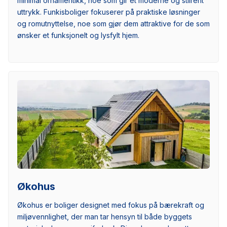
minimal ornamentikk, noe som gir et moderne og stilrent
uttrykk. Funkisboliger fokuserer på praktiske løsninger
og romutnyttelse, noe som gjør dem attraktive for de som
ønsker et funksjonelt og lysfylt hjem.
Økohus
Økohus er boliger designet med fokus på bærekraft og
miljøvennlighet, der man tar hensyn til både byggets