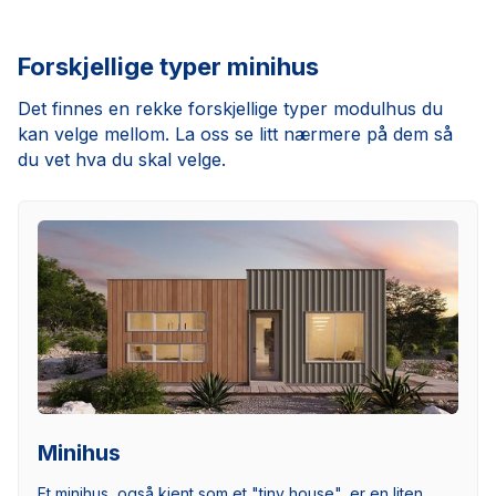
Forskjellige typer minihus
Det finnes en rekke forskjellige typer modulhus du
kan velge mellom. La oss se litt nærmere på dem så
du vet hva du skal velge.
Minihus
Et minihus, også kjent som et "tiny house", er en liten