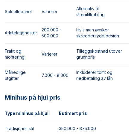
Alternativ til
Solcellepanel
Varierer
strømtilkobling
200.000 -
Hvis man ønsker
Arkitekttjenester
500.000
skreddersydd design
Frakt og
Tilleggskostnad utover
Varierer
montering
grunnpris
Månedlige
Inkluderer tomt og
7.000 - 8.000
utgifter
nedbetaling av lån
Minihus på hjul pris
Type minihus på hjul
Estimert pris
Tradisjonell stil
350.000 - 375.000