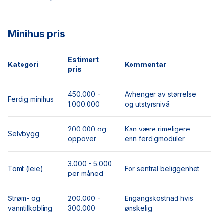
Minihus pris
Estimert
Kategori
Kommentar
pris
450.000 -
Avhenger av størrelse
Ferdig minihus
1.000.000
og utstyrsnivå
200.000 og
Kan være rimeligere
Selvbygg
oppover
enn ferdigmoduler
3.000 - 5.000
Tomt (leie)
For sentral beliggenhet
per måned
Strøm- og
200.000 -
Engangskostnad hvis
vanntilkobling
300.000
ønskelig