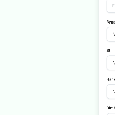
Bygg
Stil
Har 
Ditt