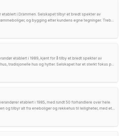
etablert i Drammen. Selskapet tilbyr et bredt spekter av
 drømmeboliger, og bygging etter kundens egne tegninger. Treb...
dør etablert i 1989, kjent for å tilby et bredt spekter av
s, tradisjonelle hus og hytter. Selskapet har et sterkt fokus p...
erandører etablert i 1985, med rundt 50 forhandlere over hele
og tilbyr alt fra eneboliger og rekkehus til leiligheter, med et...