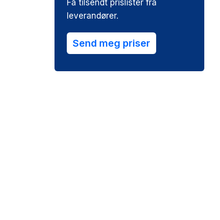
Få tilsendt prislister fra
leverandører.
Send meg priser