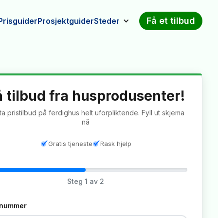
Få et tilbud
Prisguider
Prosjektguider
Steder
å tilbud fra husprodusenter!
a pristilbud på ferdighus helt uforpliktende. Fyll ut skjema
nå
Gratis tjeneste
Rask hjelp
Steg
1
av 2
tnummer