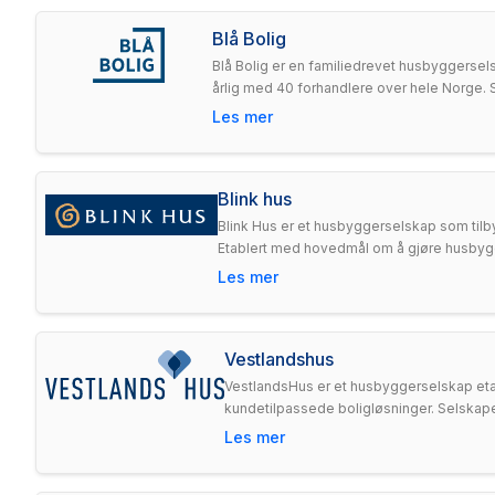
Blå Bolig
Blå Bolig er en familiedrevet husbyggersels
årlig med 40 forhandlere over hele Norge. S
Les mer
Blink hus
Blink Hus er et husbyggerselskap som tilbyr
Etablert med hovedmål om å gjøre husbyggi
Les mer
Vestlandshus
VestlandsHus er et husbyggerselskap etab
kundetilpassede boligløsninger. Selskape
Les mer