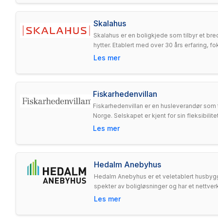
Skalahus
Skalahus er en boligkjede som tilbyr et bre
hytter. Etablert med over 30 års erfaring, f
Les mer
Fiskarhedenvillan
Fiskarhedenvillan er en husleverandør som t
Norge. Selskapet er kjent for sin fleksibil
Les mer
Hedalm Anebyhus
Hedalm Anebyhus er et veletablert husbygg
spekter av boligløsninger og har et nettverk
Les mer