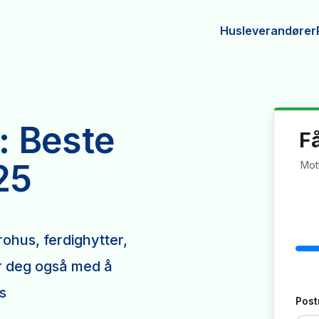
Husleverandører
: Beste
F
25
Mott
ohus, ferdighytter,
er deg også med å
s
Pos