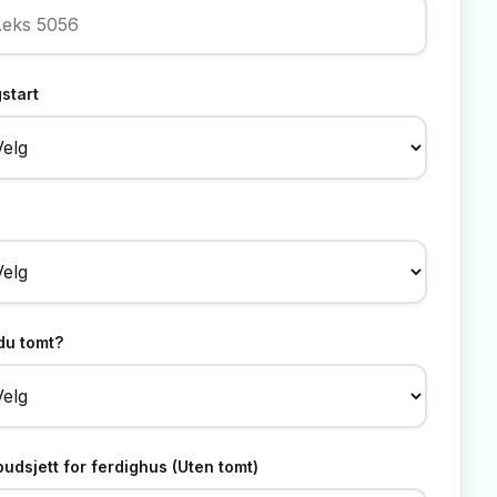
start
du tomt?
 budsjett for ferdighus (Uten tomt)