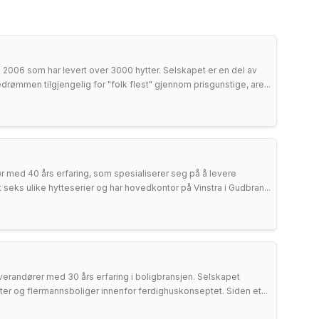
 i 2006 som har levert over 3000 hytter. Selskapet er en del av
rømmen tilgjengelig for "folk flest" gjennom prisgunstige, are...
r med 40 års erfaring, som spesialiserer seg på å levere
t seks ulike hytteserier og har hovedkontor på Vinstra i Gudbran...
verandører med 30 års erfaring i boligbransjen. Selskapet
heter og flermannsboliger innenfor ferdighuskonseptet. Siden et...