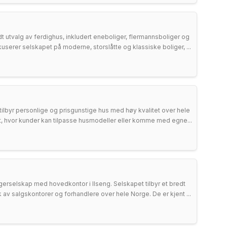
dt utvalg av ferdighus, inkludert eneboliger, flermannsboliger og
okuserer selskapet på moderne, storslåtte og klassiske boliger, ...
ilbyr personlige og prisgunstige hus med høy kvalitet over hele
itet, hvor kunder kan tilpasse husmodeller eller komme med egne...
erselskap med hovedkontor i Ilseng. Selskapet tilbyr et bredt
 av salgskontorer og forhandlere over hele Norge. De er kjent ...