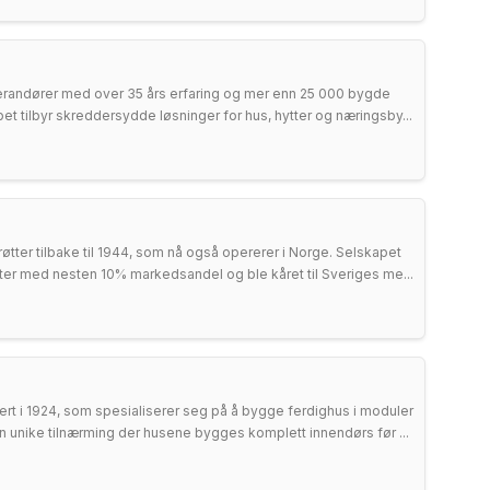
erandører med over 35 års erfaring og mer enn 25 000 bygde
apet tilbyr skreddersydde løsninger for hus, hytter og næringsby...
tter tilbake til 1944, som nå også opererer i Norge. Selskapet
er med nesten 10% markedsandel og ble kåret til Sveriges me...
ert i 1924, som spesialiserer seg på å bygge ferdighus i moduler
sin unike tilnærming der husene bygges komplett innendørs før ...