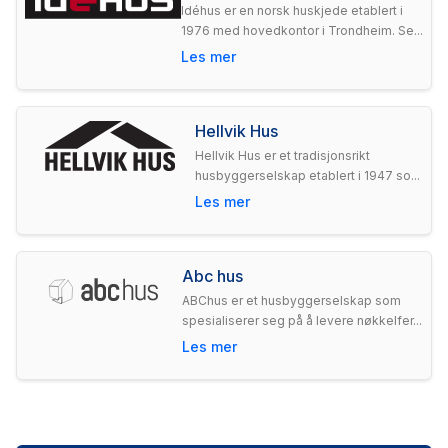
Idéhus er en norsk huskjede etablert i
1976 med hovedkontor i Trondheim. Se...
Les mer
Hellvik Hus
Hellvik Hus er et tradisjonsrikt
husbyggerselskap etablert i 1947 so...
Les mer
Abc hus
ABChus er et husbyggerselskap som
spesialiserer seg på å levere nøkkelfer...
Les mer