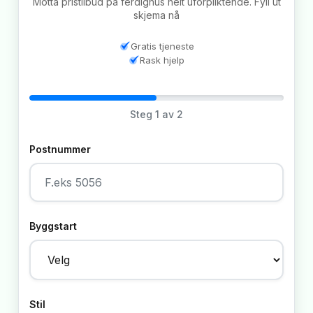
Motta pristilbud på ferdighus helt uforpliktende. Fyll ut
skjema nå
Gratis tjeneste
Rask hjelp
Steg
1
av 2
Postnummer
Byggstart
Stil