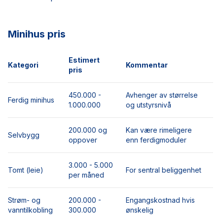
Minihus pris
Estimert
Kategori
Kommentar
pris
450.000 -
Avhenger av størrelse
Ferdig minihus
1.000.000
og utstyrsnivå
200.000 og
Kan være rimeligere
Selvbygg
oppover
enn ferdigmoduler
3.000 - 5.000
Tomt (leie)
For sentral beliggenhet
per måned
Strøm- og
200.000 -
Engangskostnad hvis
vanntilkobling
300.000
ønskelig