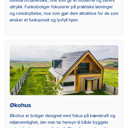
minimal ornamentikk, noe som gir et moderne og stilrent
uttrykk. Funkisboliger fokuserer på praktiske løsninger
og romutnyttelse, noe som gjør dem attraktive for de som
ønsker et funksjonelt og lysfylt hjem.
Økohus
Økohus er boliger designet med fokus på bærekraft og
miljøvennlighet, der man tar hensyn til både byggets