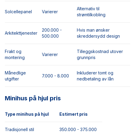
Alternativ til
Solcellepanel
Varierer
strømtilkobling
200.000 -
Hvis man ønsker
Arkitekttjenester
500.000
skreddersydd design
Frakt og
Tilleggskostnad utover
Varierer
montering
grunnpris
Månedlige
Inkluderer tomt og
7.000 - 8.000
utgifter
nedbetaling av lån
Minihus på hjul pris
Type minihus på hjul
Estimert pris
Tradisjonell stil
350.000 - 375.000