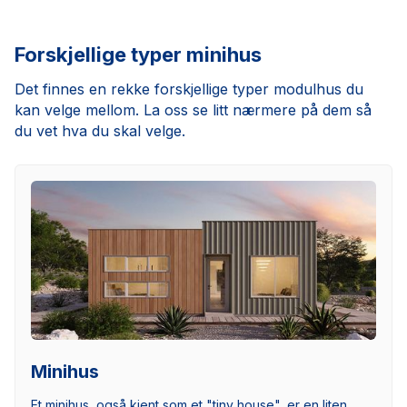
Forskjellige typer minihus
Det finnes en rekke forskjellige typer modulhus du
kan velge mellom. La oss se litt nærmere på dem så
du vet hva du skal velge.
Minihus
Et minihus, også kjent som et "tiny house", er en liten