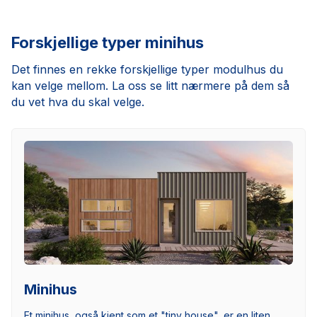
Forskjellige typer minihus
Det finnes en rekke forskjellige typer modulhus du
kan velge mellom. La oss se litt nærmere på dem så
du vet hva du skal velge.
Minihus
Et minihus, også kjent som et "tiny house", er en liten