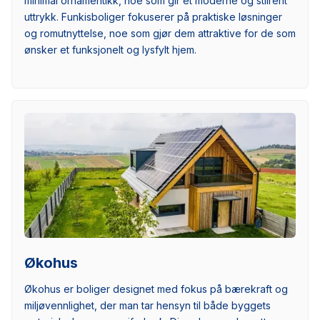
minimal ornamentikk, noe som gir et moderne og stilrent
uttrykk. Funkisboliger fokuserer på praktiske løsninger
og romutnyttelse, noe som gjør dem attraktive for de som
ønsker et funksjonelt og lysfylt hjem.
Økohus
Økohus er boliger designet med fokus på bærekraft og
miljøvennlighet, der man tar hensyn til både byggets