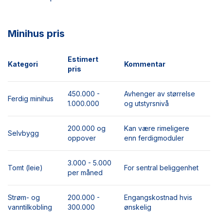
Minihus pris
Estimert
Kategori
Kommentar
pris
450.000 -
Avhenger av størrelse
Ferdig minihus
1.000.000
og utstyrsnivå
200.000 og
Kan være rimeligere
Selvbygg
oppover
enn ferdigmoduler
3.000 - 5.000
Tomt (leie)
For sentral beliggenhet
per måned
Strøm- og
200.000 -
Engangskostnad hvis
vanntilkobling
300.000
ønskelig