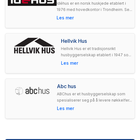
Idéhus er en norsk huskjede etablert i
1976 med hovedkontor i Trondheim. Se...
Les mer
Hellvik Hus
Hellvik Hus er et tradisjonsrikt
husbyggerselskap etablert i 1947 so...
Les mer
Abc hus
ABChus er et husbyggerselskap som
spesialiserer seg på å levere nøkkelfer...
Les mer