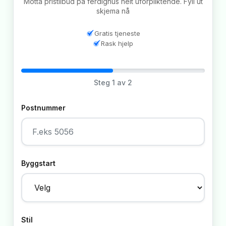
Motta pristilbud på ferdighus helt uforpliktende. Fyll ut
skjema nå
Gratis tjeneste
Rask hjelp
Steg
1
av 2
Postnummer
Byggstart
Stil