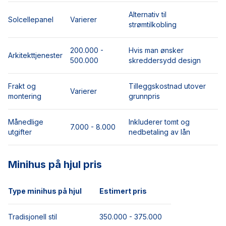
Alternativ til
Solcellepanel
Varierer
strømtilkobling
200.000 -
Hvis man ønsker
Arkitekttjenester
500.000
skreddersydd design
Frakt og
Tilleggskostnad utover
Varierer
montering
grunnpris
Månedlige
Inkluderer tomt og
7.000 - 8.000
utgifter
nedbetaling av lån
Minihus på hjul pris
Type minihus på hjul
Estimert pris
Tradisjonell stil
350.000 - 375.000