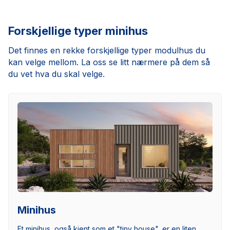
Forskjellige typer minihus
Det finnes en rekke forskjellige typer modulhus du
kan velge mellom. La oss se litt nærmere på dem så
du vet hva du skal velge.
Minihus
Et minihus, også kjent som et "tiny house", er en liten