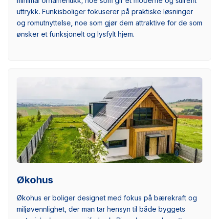
minimal ornamentikk, noe som gir et moderne og stilrent
uttrykk. Funkisboliger fokuserer på praktiske løsninger
og romutnyttelse, noe som gjør dem attraktive for de som
ønsker et funksjonelt og lysfylt hjem.
Økohus
Økohus er boliger designet med fokus på bærekraft og
miljøvennlighet, der man tar hensyn til både byggets