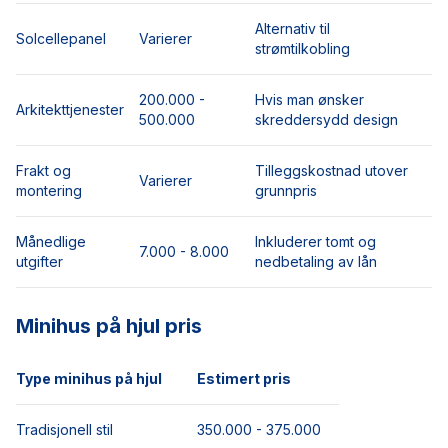
Alternativ til
Solcellepanel
Varierer
strømtilkobling
200.000 -
Hvis man ønsker
Arkitekttjenester
500.000
skreddersydd design
Frakt og
Tilleggskostnad utover
Varierer
montering
grunnpris
Månedlige
Inkluderer tomt og
7.000 - 8.000
utgifter
nedbetaling av lån
Minihus på hjul pris
Type minihus på hjul
Estimert pris
Tradisjonell stil
350.000 - 375.000