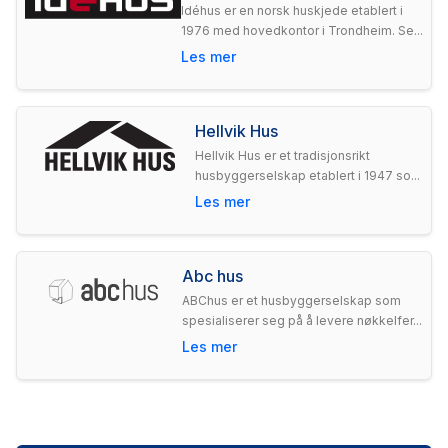
Idéhus er en norsk huskjede etablert i
1976 med hovedkontor i Trondheim. Se...
Les mer
Hellvik Hus
Hellvik Hus er et tradisjonsrikt
husbyggerselskap etablert i 1947 so...
Les mer
Abc hus
ABChus er et husbyggerselskap som
spesialiserer seg på å levere nøkkelfer...
Les mer