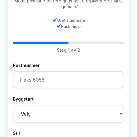
Motta pristilbud på ferdighus helt uforpliktende. Fyll ut
skjema nå
Gratis tjeneste
Rask hjelp
Steg
1
av 2
Postnummer
Byggstart
Stil