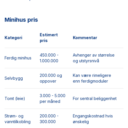
Minihus pris
Estimert
Kategori
Kommentar
pris
450.000 -
Avhenger av størrelse
Ferdig minihus
1.000.000
og utstyrsnivå
200.000 og
Kan være rimeligere
Selvbygg
oppover
enn ferdigmoduler
3.000 - 5.000
Tomt (leie)
For sentral beliggenhet
per måned
Strøm- og
200.000 -
Engangskostnad hvis
vanntilkobling
300.000
ønskelig