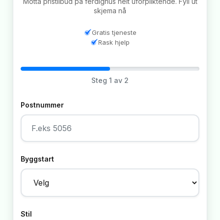
Motta pristilbud på ferdighus helt uforpliktende. Fyll ut
skjema nå
Gratis tjeneste
Rask hjelp
Steg
1
av 2
Postnummer
Byggstart
Stil