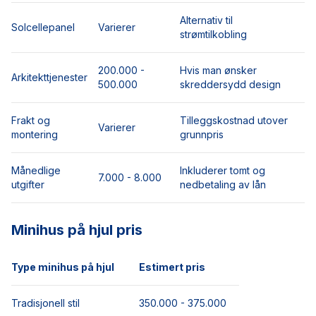
Alternativ til
Solcellepanel
Varierer
strømtilkobling
200.000 -
Hvis man ønsker
Arkitekttjenester
500.000
skreddersydd design
Frakt og
Tilleggskostnad utover
Varierer
montering
grunnpris
Månedlige
Inkluderer tomt og
7.000 - 8.000
utgifter
nedbetaling av lån
Minihus på hjul pris
Type minihus på hjul
Estimert pris
Tradisjonell stil
350.000 - 375.000