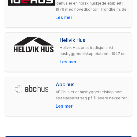
Idéhus er en norsk huskjede etablert i
1976 med hovedkontor i Trondheim. Se...
Les mer
Hellvik Hus
Hellvik Hus er et tradisjonsrikt
husbyggerselskap etablert i 1947 so...
Les mer
Abc hus
ABChus er et husbyggerselskap som
spesialiserer seg på å levere nøkkelfer...
Les mer