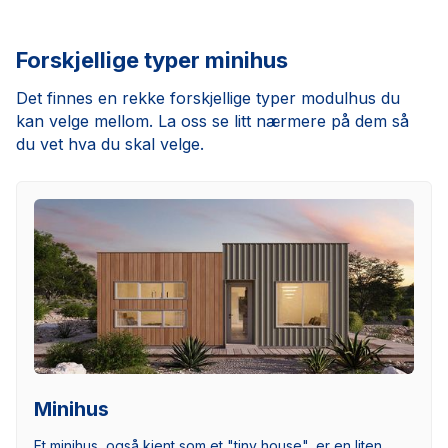
Forskjellige typer minihus
Det finnes en rekke forskjellige typer modulhus du
kan velge mellom. La oss se litt nærmere på dem så
du vet hva du skal velge.
Minihus
Et minihus, også kjent som et "tiny house", er en liten