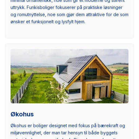
minimal ornamentikk, noe som gir et moderne og stilrent
uttrykk. Funkisboliger fokuserer på praktiske løsninger
og romutnyttelse, noe som gjør dem attraktive for de som
ønsker et funksjonelt og lysfylt hjem.
Økohus
Økohus er boliger designet med fokus på bærekraft og
miljøvennlighet, der man tar hensyn til både byggets