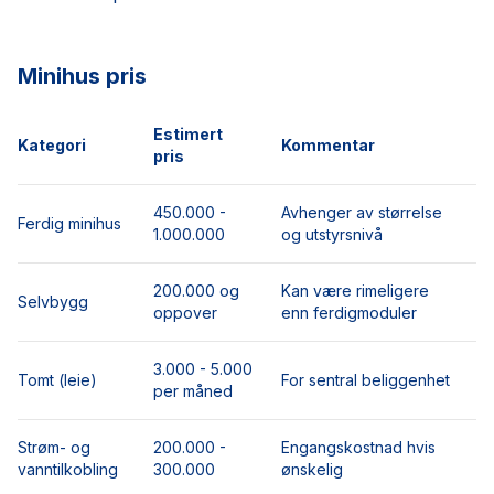
Minihus pris
Estimert
Kategori
Kommentar
pris
450.000 -
Avhenger av størrelse
Ferdig minihus
1.000.000
og utstyrsnivå
200.000 og
Kan være rimeligere
Selvbygg
oppover
enn ferdigmoduler
3.000 - 5.000
Tomt (leie)
For sentral beliggenhet
per måned
Strøm- og
200.000 -
Engangskostnad hvis
vanntilkobling
300.000
ønskelig