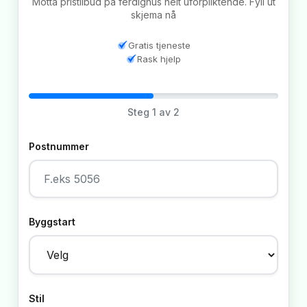
Motta pristilbud på ferdighus helt uforpliktende. Fyll ut
skjema nå
Gratis tjeneste
Rask hjelp
Steg
1
av 2
Postnummer
Byggstart
Stil