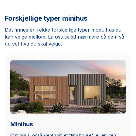
Forskjellige typer minihus
Det finnes en rekke forskjellige typer modulhus du
kan velge mellom. La oss se litt nærmere på dem så
du vet hva du skal velge.
Minihus
Et minihus, også kjent som et "tiny house", er en liten