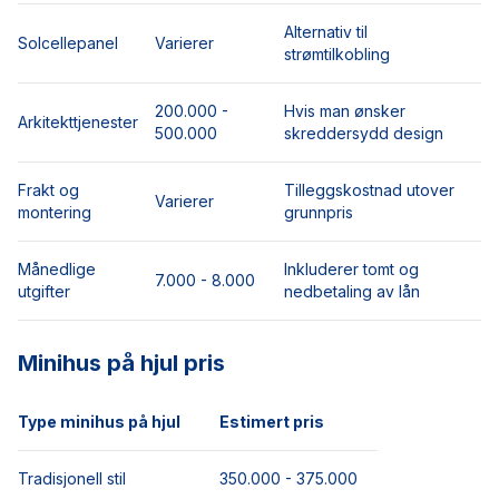
Alternativ til
Solcellepanel
Varierer
strømtilkobling
200.000 -
Hvis man ønsker
Arkitekttjenester
500.000
skreddersydd design
Frakt og
Tilleggskostnad utover
Varierer
montering
grunnpris
Månedlige
Inkluderer tomt og
7.000 - 8.000
utgifter
nedbetaling av lån
Minihus på hjul pris
Type minihus på hjul
Estimert pris
Tradisjonell stil
350.000 - 375.000