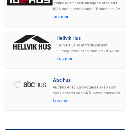
Idéhus er en norsk huskjede etablert i
1976 med hovedkontor i Trondheim. Se...
Les mer
Hellvik Hus
Hellvik Hus er et tradisjonsrikt
husbyggerselskap etablert i 1947 so...
Les mer
Abc hus
ABChus er et husbyggerselskap som
spesialiserer seg på å levere nøkkelfer...
Les mer