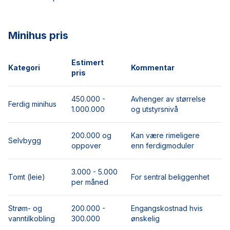
Minihus pris
Estimert
Kategori
Kommentar
pris
450.000 -
Avhenger av størrelse
Ferdig minihus
1.000.000
og utstyrsnivå
200.000 og
Kan være rimeligere
Selvbygg
oppover
enn ferdigmoduler
3.000 - 5.000
Tomt (leie)
For sentral beliggenhet
per måned
Strøm- og
200.000 -
Engangskostnad hvis
vanntilkobling
300.000
ønskelig