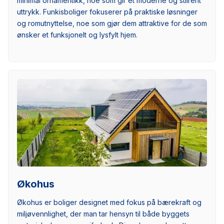
minimal ornamentikk, noe som gir et moderne og stilrent
uttrykk. Funkisboliger fokuserer på praktiske løsninger
og romutnyttelse, noe som gjør dem attraktive for de som
ønsker et funksjonelt og lysfylt hjem.
Økohus
Økohus er boliger designet med fokus på bærekraft og
miljøvennlighet, der man tar hensyn til både byggets