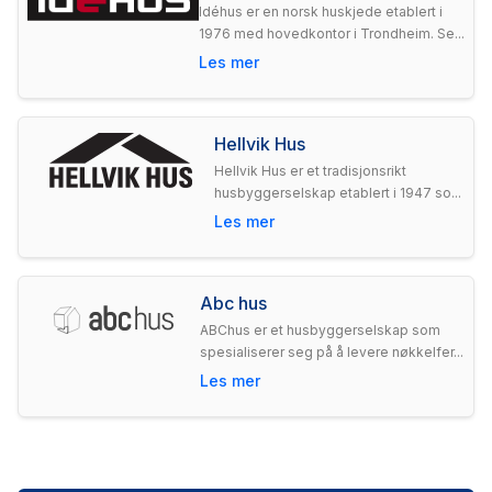
Idéhus er en norsk huskjede etablert i
1976 med hovedkontor i Trondheim. Se...
Les mer
Hellvik Hus
Hellvik Hus er et tradisjonsrikt
husbyggerselskap etablert i 1947 so...
Les mer
Abc hus
ABChus er et husbyggerselskap som
spesialiserer seg på å levere nøkkelfer...
Les mer