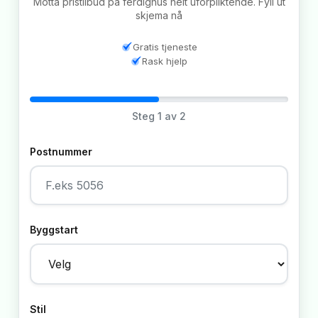
Motta pristilbud på ferdighus helt uforpliktende. Fyll ut
skjema nå
Gratis tjeneste
Rask hjelp
Steg
1
av 2
Postnummer
Byggstart
Stil