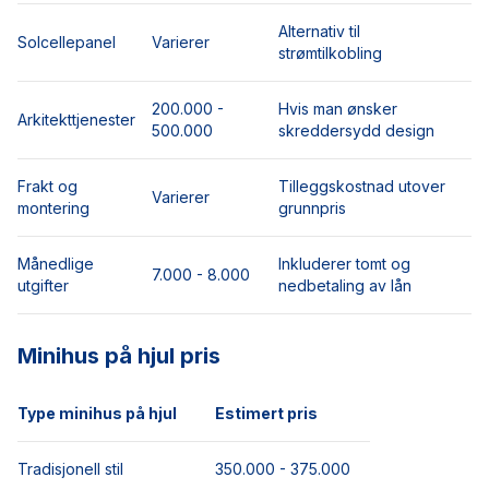
Alternativ til
Solcellepanel
Varierer
strømtilkobling
200.000 -
Hvis man ønsker
Arkitekttjenester
500.000
skreddersydd design
Frakt og
Tilleggskostnad utover
Varierer
montering
grunnpris
Månedlige
Inkluderer tomt og
7.000 - 8.000
utgifter
nedbetaling av lån
Minihus på hjul pris
Type minihus på hjul
Estimert pris
Tradisjonell stil
350.000 - 375.000