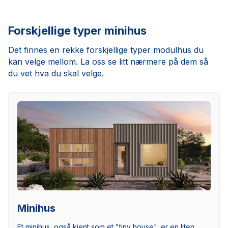
Forskjellige typer minihus
Det finnes en rekke forskjellige typer modulhus du
kan velge mellom. La oss se litt nærmere på dem så
du vet hva du skal velge.
Minihus
Et minihus, også kjent som et "tiny house", er en liten