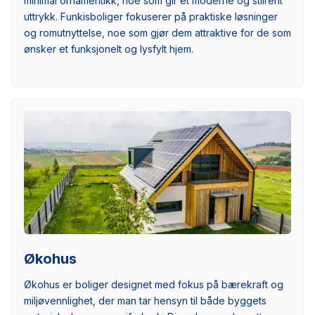
minimal ornamentikk, noe som gir et moderne og stilrent
uttrykk. Funkisboliger fokuserer på praktiske løsninger
og romutnyttelse, noe som gjør dem attraktive for de som
ønsker et funksjonelt og lysfylt hjem.
Økohus
Økohus er boliger designet med fokus på bærekraft og
miljøvennlighet, der man tar hensyn til både byggets