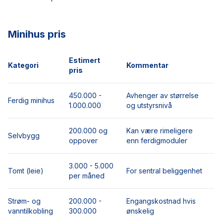
Minihus pris
Estimert
Kategori
Kommentar
pris
450.000 -
Avhenger av størrelse
Ferdig minihus
1.000.000
og utstyrsnivå
200.000 og
Kan være rimeligere
Selvbygg
oppover
enn ferdigmoduler
3.000 - 5.000
Tomt (leie)
For sentral beliggenhet
per måned
Strøm- og
200.000 -
Engangskostnad hvis
vanntilkobling
300.000
ønskelig