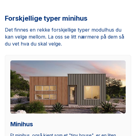
Forskjellige typer minihus
Det finnes en rekke forskjellige typer modulhus du
kan velge mellom. La oss se litt nærmere på dem så
du vet hva du skal velge.
Minihus
Et minihus, også kjent som et "tiny house", er en liten