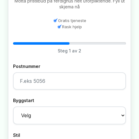
Motta pristilbud på ferdighus helt uforpliktende. Fyll ut
skjema nå
Gratis tjeneste
Rask hjelp
Steg
1
av 2
Postnummer
Byggstart
Stil