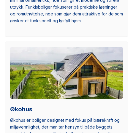
minimal ornamentikk, noe som gir et moderne og stilrent
uttrykk. Funkisboliger fokuserer på praktiske løsninger
og romutnyttelse, noe som gjør dem attraktive for de som
ønsker et funksjonelt og lysfylt hjem.
Økohus
Økohus er boliger designet med fokus på bærekraft og
miljøvennlighet, der man tar hensyn til både byggets