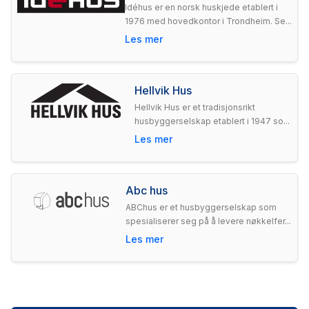
Idéhus er en norsk huskjede etablert i
1976 med hovedkontor i Trondheim. Se...
Les mer
Hellvik Hus
Hellvik Hus er et tradisjonsrikt
husbyggerselskap etablert i 1947 so...
Les mer
Abc hus
ABChus er et husbyggerselskap som
spesialiserer seg på å levere nøkkelfer...
Les mer