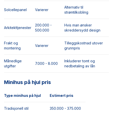
Alternativ til
Solcellepanel
Varierer
strømtilkobling
200.000 -
Hvis man ønsker
Arkitekttjenester
500.000
skreddersydd design
Frakt og
Tilleggskostnad utover
Varierer
montering
grunnpris
Månedlige
Inkluderer tomt og
7.000 - 8.000
utgifter
nedbetaling av lån
Minihus på hjul pris
Type minihus på hjul
Estimert pris
Tradisjonell stil
350.000 - 375.000