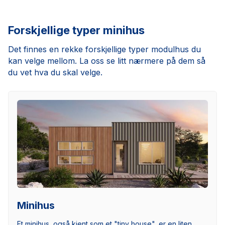
Forskjellige typer minihus
Det finnes en rekke forskjellige typer modulhus du
kan velge mellom. La oss se litt nærmere på dem så
du vet hva du skal velge.
Minihus
Et minihus, også kjent som et "tiny house", er en liten