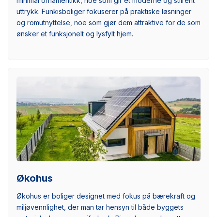
minimal ornamentikk, noe som gir et moderne og stilrent
uttrykk. Funkisboliger fokuserer på praktiske løsninger
og romutnyttelse, noe som gjør dem attraktive for de som
ønsker et funksjonelt og lysfylt hjem.
Økohus
Økohus er boliger designet med fokus på bærekraft og
miljøvennlighet, der man tar hensyn til både byggets