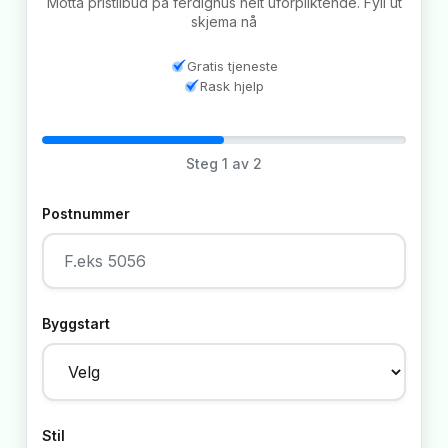
Motta pristilbud på ferdighus helt uforpliktende. Fyll ut
skjema nå
Gratis tjeneste
Rask hjelp
Steg
1
av 2
Postnummer
Byggstart
Stil