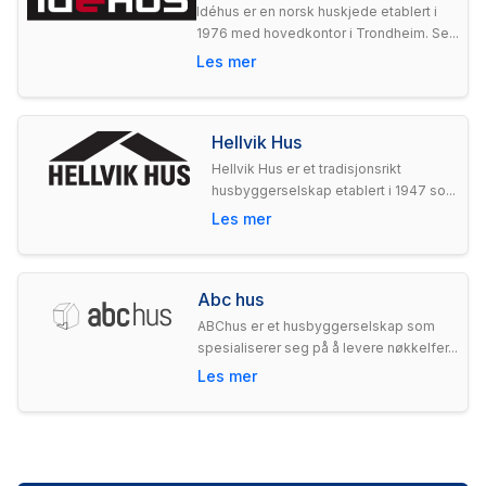
Idéhus er en norsk huskjede etablert i
1976 med hovedkontor i Trondheim. Se...
Les mer
Hellvik Hus
Hellvik Hus er et tradisjonsrikt
husbyggerselskap etablert i 1947 so...
Les mer
Abc hus
ABChus er et husbyggerselskap som
spesialiserer seg på å levere nøkkelfer...
Les mer