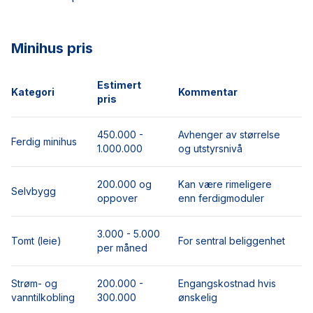
Minihus pris
Estimert
Kategori
Kommentar
pris
450.000 -
Avhenger av størrelse
Ferdig minihus
1.000.000
og utstyrsnivå
200.000 og
Kan være rimeligere
Selvbygg
oppover
enn ferdigmoduler
3.000 - 5.000
Tomt (leie)
For sentral beliggenhet
per måned
Strøm- og
200.000 -
Engangskostnad hvis
vanntilkobling
300.000
ønskelig