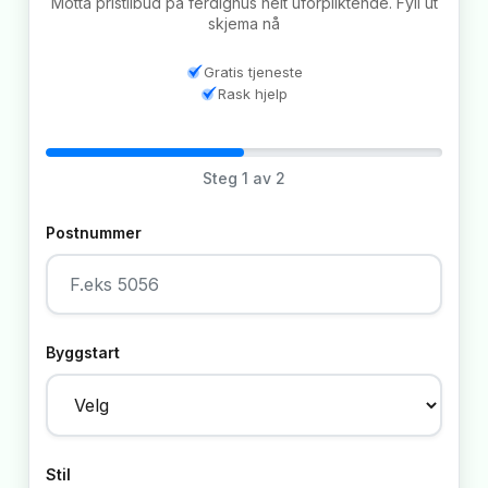
Motta pristilbud på ferdighus helt uforpliktende. Fyll ut
skjema nå
Gratis tjeneste
Rask hjelp
Steg
1
av 2
Postnummer
Byggstart
Stil