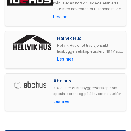
Idéhus er en norsk huskjede etablert i
1976 med hovedkontor i Trondheim. Se...
Les mer
Hellvik Hus
Hellvik Hus er et tradisjonsrikt
husbyggerselskap etablert i 1947 so...
Les mer
Abc hus
ABChus er et husbyggerselskap som
spesialiserer seg på å levere nøkkelfer...
Les mer