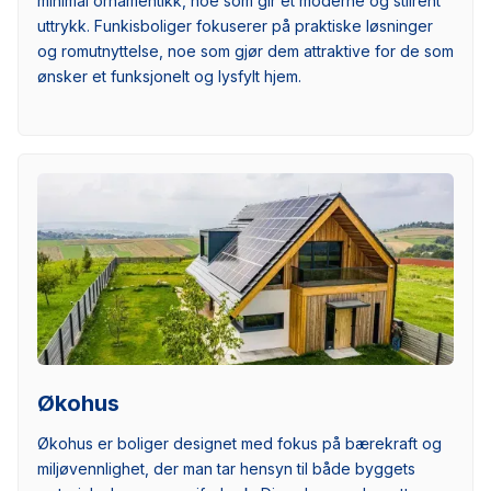
minimal ornamentikk, noe som gir et moderne og stilrent
uttrykk. Funkisboliger fokuserer på praktiske løsninger
og romutnyttelse, noe som gjør dem attraktive for de som
ønsker et funksjonelt og lysfylt hjem.
Økohus
Økohus er boliger designet med fokus på bærekraft og
miljøvennlighet, der man tar hensyn til både byggets