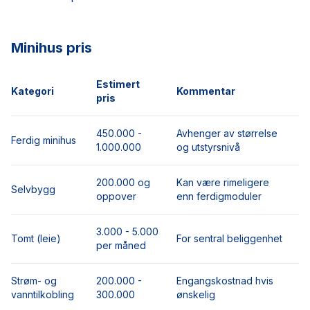
Minihus pris
Estimert
Kategori
Kommentar
pris
450.000 -
Avhenger av størrelse
Ferdig minihus
1.000.000
og utstyrsnivå
200.000 og
Kan være rimeligere
Selvbygg
oppover
enn ferdigmoduler
3.000 - 5.000
Tomt (leie)
For sentral beliggenhet
per måned
Strøm- og
200.000 -
Engangskostnad hvis
vanntilkobling
300.000
ønskelig