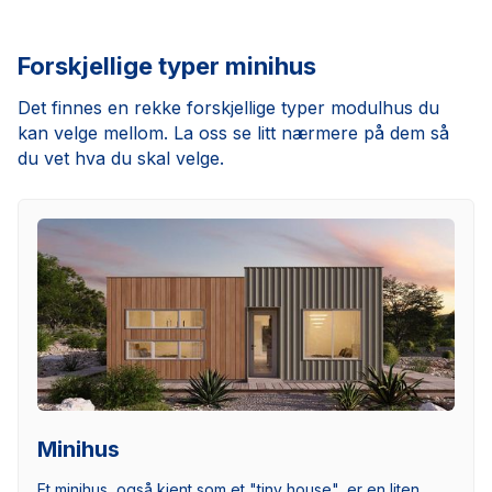
Forskjellige typer minihus
Det finnes en rekke forskjellige typer modulhus du
kan velge mellom. La oss se litt nærmere på dem så
du vet hva du skal velge.
Minihus
Et minihus, også kjent som et "tiny house", er en liten