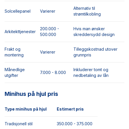
Alternativ til
Solcellepanel
Varierer
strømtilkobling
200.000 -
Hvis man ønsker
Arkitekttjenester
500.000
skreddersydd design
Frakt og
Tilleggskostnad utover
Varierer
montering
grunnpris
Månedlige
Inkluderer tomt og
7.000 - 8.000
utgifter
nedbetaling av lån
Minihus på hjul pris
Type minihus på hjul
Estimert pris
Tradisjonell stil
350.000 - 375.000