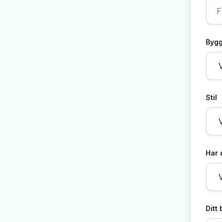
Bygg
Stil
Har 
Ditt