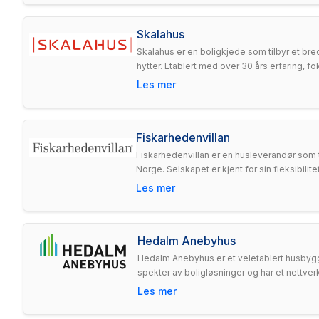
Skalahus
Skalahus er en boligkjede som tilbyr et bre
hytter. Etablert med over 30 års erfaring, f
Les mer
Fiskarhedenvillan
Fiskarhedenvillan er en husleverandør som t
Norge. Selskapet er kjent for sin fleksibil
Les mer
Hedalm Anebyhus
Hedalm Anebyhus er et veletablert husbygg
spekter av boligløsninger og har et nettverk
Les mer