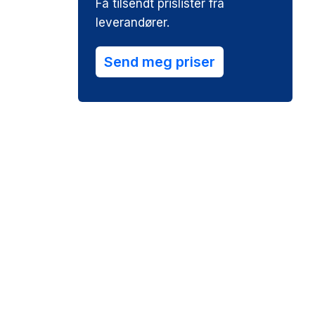
Få tilsendt prislister fra
leverandører.
Send meg priser