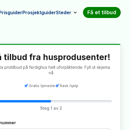
Få et tilbud
Prisguider
Prosjektguider
Steder
å tilbud fra husprodusenter!
a pristilbud på ferdighus helt uforpliktende. Fyll ut skjema
nå
Gratis tjeneste
Rask hjelp
Steg
1
av 2
tnummer