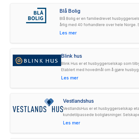
Blå Bolig
Blå Bolig er en familiedrevet husbyggersels
årlig med 40 forhandlere over hele Norge. S
Les mer
Blink hus
Blink Hus er et husbyggerselskap som tilbyr
Etablert med hovedmål om å gjøre husbyggi
Les mer
Vestlandshus
VestlandsHus er et husbyggerselskap etab
kundetilpassede boligløsninger. Selskape
Les mer