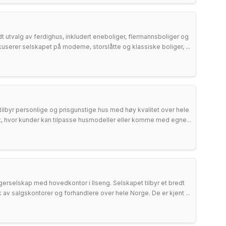
dt utvalg av ferdighus, inkludert eneboliger, flermannsboliger og
okuserer selskapet på moderne, storslåtte og klassiske boliger, ...
ilbyr personlige og prisgunstige hus med høy kvalitet over hele
itet, hvor kunder kan tilpasse husmodeller eller komme med egne...
erselskap med hovedkontor i Ilseng. Selskapet tilbyr et bredt
 av salgskontorer og forhandlere over hele Norge. De er kjent ...