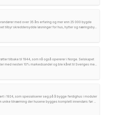
erandører med over 35 års erfaring og mer enn 25 000 bygde
apet tilbyr skreddersydde løsninger for hus, hytter og næringsby...
tter tilbake til 1944, som nå også opererer i Norge. Selskapet
er med nesten 10% markedsandel og ble kåret til Sveriges me...
ert i 1924, som spesialiserer seg på å bygge ferdighus i moduler
sin unike tilnærming der husene bygges komplett innendørs før ...