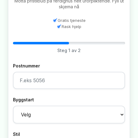
Motta pristilbud på ferdighus helt uforpliktende. Fyll ut
skjema nå
Gratis tjeneste
Rask hjelp
Steg
1
av 2
Postnummer
Byggstart
Stil