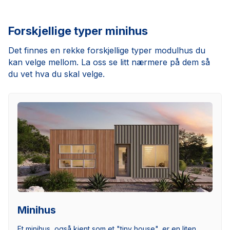
Forskjellige typer minihus
Det finnes en rekke forskjellige typer modulhus du
kan velge mellom. La oss se litt nærmere på dem så
du vet hva du skal velge.
Minihus
Et minihus, også kjent som et "tiny house", er en liten