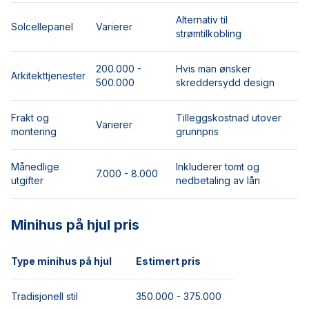
Alternativ til
Solcellepanel
Varierer
strømtilkobling
200.000 -
Hvis man ønsker
Arkitekttjenester
500.000
skreddersydd design
Frakt og
Tilleggskostnad utover
Varierer
montering
grunnpris
Månedlige
Inkluderer tomt og
7.000 - 8.000
utgifter
nedbetaling av lån
Minihus på hjul pris
Type minihus på hjul
Estimert pris
Tradisjonell stil
350.000 - 375.000