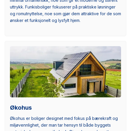
minimal ornamentikk, noe som gir et moderne og stilrent
uttrykk. Funkisboliger fokuserer på praktiske løsninger
og romutnyttelse, noe som gjør dem attraktive for de som
ønsker et funksjonelt og lysfylt hjem.
Økohus
Økohus er boliger designet med fokus på bærekraft og
miljøvennlighet, der man tar hensyn til både byggets