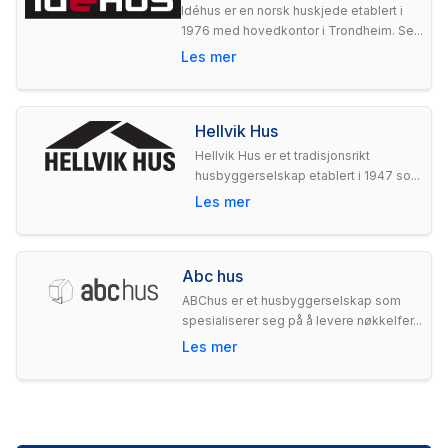
Idéhus er en norsk huskjede etablert i
1976 med hovedkontor i Trondheim. Se...
Les mer
Hellvik Hus
Hellvik Hus er et tradisjonsrikt
husbyggerselskap etablert i 1947 so...
Les mer
Abc hus
ABChus er et husbyggerselskap som
spesialiserer seg på å levere nøkkelfer...
Les mer