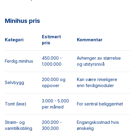
Minihus pris
Estimert
Kategori
Kommentar
pris
450.000 -
Avhenger av størrelse
Ferdig minihus
1.000.000
og utstyrsnivå
200.000 og
Kan være rimeligere
Selvbygg
oppover
enn ferdigmoduler
3.000 - 5.000
Tomt (leie)
For sentral beliggenhet
per måned
Strøm- og
200.000 -
Engangskostnad hvis
vanntilkobling
300.000
ønskelig