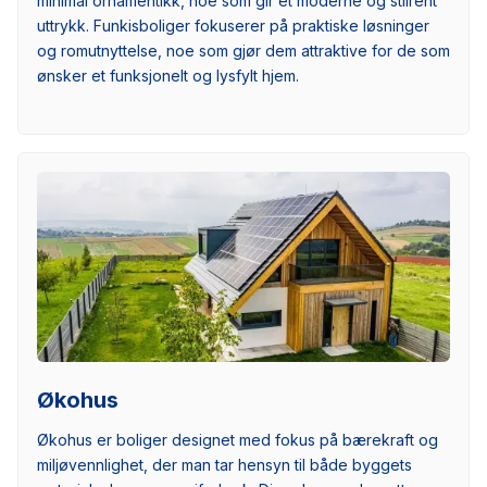
minimal ornamentikk, noe som gir et moderne og stilrent
uttrykk. Funkisboliger fokuserer på praktiske løsninger
og romutnyttelse, noe som gjør dem attraktive for de som
ønsker et funksjonelt og lysfylt hjem.
Økohus
Økohus er boliger designet med fokus på bærekraft og
miljøvennlighet, der man tar hensyn til både byggets