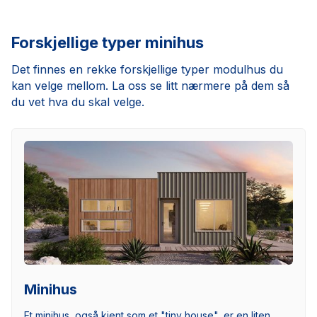
Forskjellige typer minihus
Det finnes en rekke forskjellige typer modulhus du
kan velge mellom. La oss se litt nærmere på dem så
du vet hva du skal velge.
Minihus
Et minihus, også kjent som et "tiny house", er en liten