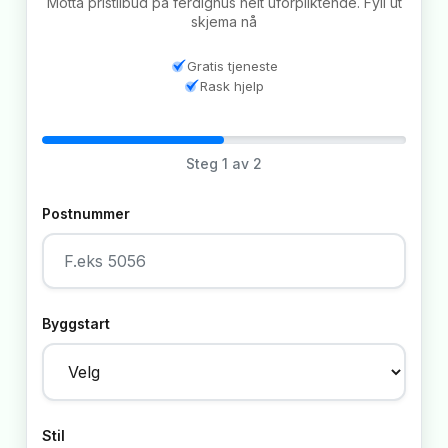
Motta pristilbud på ferdighus helt uforpliktende. Fyll ut
skjema nå
Gratis tjeneste
Rask hjelp
Steg
1
av 2
Postnummer
Byggstart
Stil