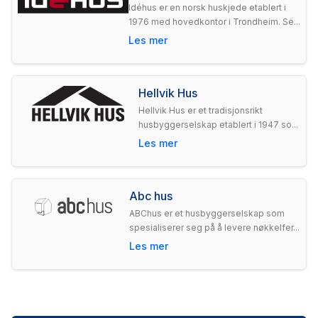
Idéhus er en norsk huskjede etablert i
1976 med hovedkontor i Trondheim. Se...
Les mer
Hellvik Hus
Hellvik Hus er et tradisjonsrikt
husbyggerselskap etablert i 1947 so...
Les mer
Abc hus
ABChus er et husbyggerselskap som
spesialiserer seg på å levere nøkkelfer...
Les mer