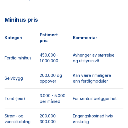
Minihus pris
Estimert
Kategori
Kommentar
pris
450.000 -
Avhenger av størrelse
Ferdig minihus
1.000.000
og utstyrsnivå
200.000 og
Kan være rimeligere
Selvbygg
oppover
enn ferdigmoduler
3.000 - 5.000
Tomt (leie)
For sentral beliggenhet
per måned
Strøm- og
200.000 -
Engangskostnad hvis
vanntilkobling
300.000
ønskelig