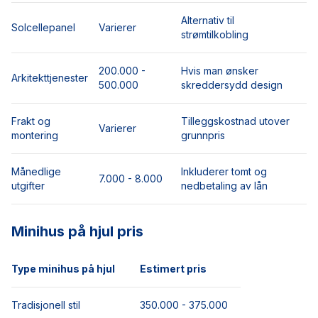
Alternativ til
Solcellepanel
Varierer
strømtilkobling
200.000 -
Hvis man ønsker
Arkitekttjenester
500.000
skreddersydd design
Frakt og
Tilleggskostnad utover
Varierer
montering
grunnpris
Månedlige
Inkluderer tomt og
7.000 - 8.000
utgifter
nedbetaling av lån
Minihus på hjul pris
Type minihus på hjul
Estimert pris
Tradisjonell stil
350.000 - 375.000