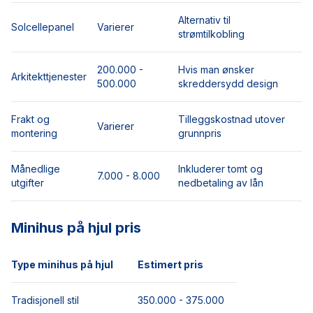
Alternativ til
Solcellepanel
Varierer
strømtilkobling
200.000 -
Hvis man ønsker
Arkitekttjenester
500.000
skreddersydd design
Frakt og
Tilleggskostnad utover
Varierer
montering
grunnpris
Månedlige
Inkluderer tomt og
7.000 - 8.000
utgifter
nedbetaling av lån
Minihus på hjul pris
Type minihus på hjul
Estimert pris
Tradisjonell stil
350.000 - 375.000