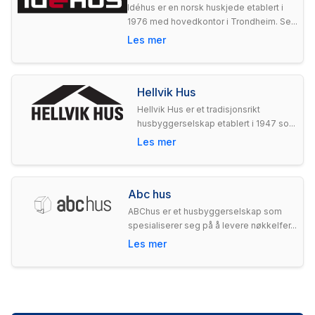
Idéhus er en norsk huskjede etablert i
1976 med hovedkontor i Trondheim. Se...
Les mer
Hellvik Hus
Hellvik Hus er et tradisjonsrikt
husbyggerselskap etablert i 1947 so...
Les mer
Abc hus
ABChus er et husbyggerselskap som
spesialiserer seg på å levere nøkkelfer...
Les mer