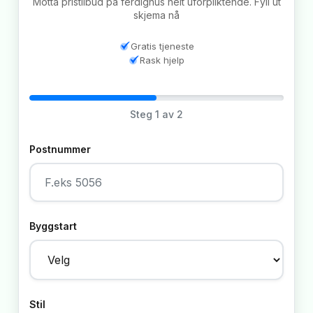
Motta pristilbud på ferdighus helt uforpliktende. Fyll ut
skjema nå
Gratis tjeneste
Rask hjelp
Steg
1
av 2
Postnummer
Byggstart
Stil