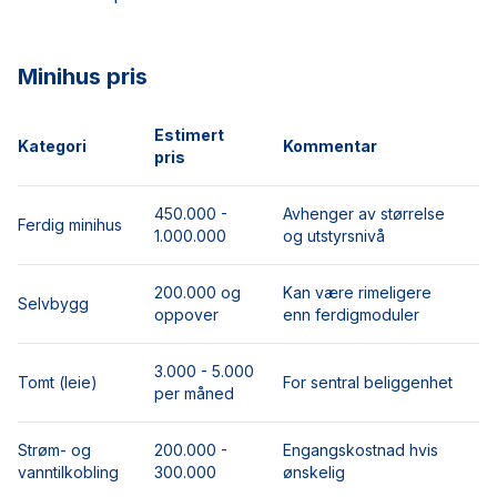
Minihus pris
Estimert
Kategori
Kommentar
pris
450.000 -
Avhenger av størrelse
Ferdig minihus
1.000.000
og utstyrsnivå
200.000 og
Kan være rimeligere
Selvbygg
oppover
enn ferdigmoduler
3.000 - 5.000
Tomt (leie)
For sentral beliggenhet
per måned
Strøm- og
200.000 -
Engangskostnad hvis
vanntilkobling
300.000
ønskelig