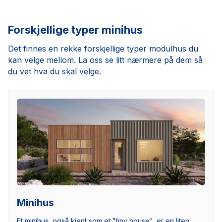
Forskjellige typer minihus
Det finnes en rekke forskjellige typer modulhus du
kan velge mellom. La oss se litt nærmere på dem så
du vet hva du skal velge.
Minihus
Et minihus, også kjent som et "tiny house", er en liten