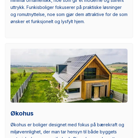
minimal ornamentikk, noe som gir et moderne og stilrent
uttrykk. Funkisboliger fokuserer på praktiske løsninger
og romutnyttelse, noe som gjør dem attraktive for de som
ønsker et funksjonelt og lysfylt hjem.
Økohus
Økohus er boliger designet med fokus på bærekraft og
miljøvennlighet, der man tar hensyn til både byggets