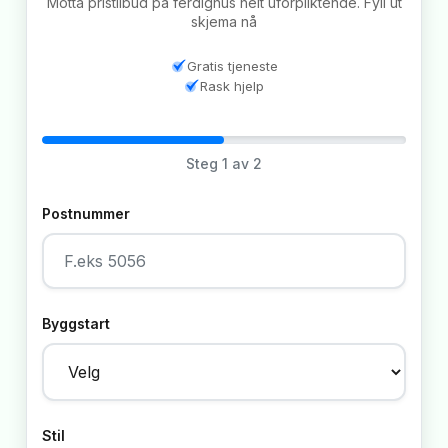
Motta pristilbud på ferdighus helt uforpliktende. Fyll ut
skjema nå
Gratis tjeneste
Rask hjelp
Steg
1
av 2
Postnummer
Byggstart
Stil