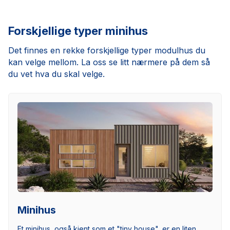
Forskjellige typer minihus
Det finnes en rekke forskjellige typer modulhus du
kan velge mellom. La oss se litt nærmere på dem så
du vet hva du skal velge.
Minihus
Et minihus, også kjent som et "tiny house", er en liten