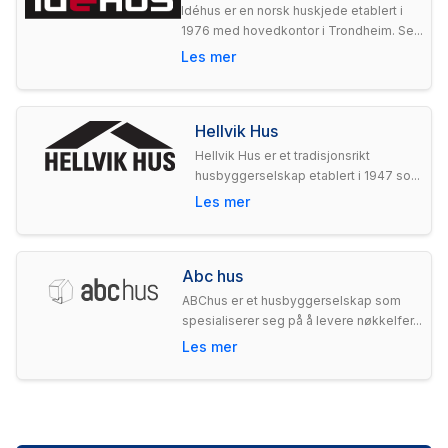
Idéhus er en norsk huskjede etablert i
1976 med hovedkontor i Trondheim. Se...
Les mer
Hellvik Hus
Hellvik Hus er et tradisjonsrikt
husbyggerselskap etablert i 1947 so...
Les mer
Abc hus
ABChus er et husbyggerselskap som
spesialiserer seg på å levere nøkkelfer...
Les mer