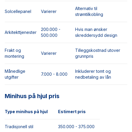
Alternativ til
Solcellepanel
Varierer
strømtilkobling
200.000 -
Hvis man ønsker
Arkitekttjenester
500.000
skreddersydd design
Frakt og
Tilleggskostnad utover
Varierer
montering
grunnpris
Månedlige
Inkluderer tomt og
7.000 - 8.000
utgifter
nedbetaling av lån
Minihus på hjul pris
Type minihus på hjul
Estimert pris
Tradisjonell stil
350.000 - 375.000