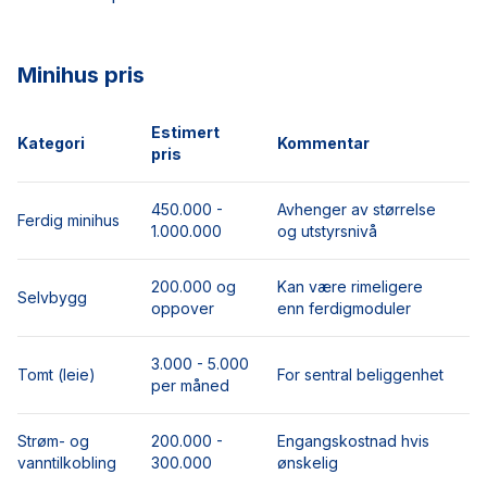
Minihus pris
Estimert
Kategori
Kommentar
pris
450.000 -
Avhenger av størrelse
Ferdig minihus
1.000.000
og utstyrsnivå
200.000 og
Kan være rimeligere
Selvbygg
oppover
enn ferdigmoduler
3.000 - 5.000
Tomt (leie)
For sentral beliggenhet
per måned
Strøm- og
200.000 -
Engangskostnad hvis
vanntilkobling
300.000
ønskelig