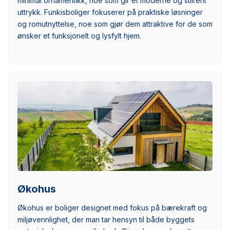
minimal ornamentikk, noe som gir et moderne og stilrent
uttrykk. Funkisboliger fokuserer på praktiske løsninger
og romutnyttelse, noe som gjør dem attraktive for de som
ønsker et funksjonelt og lysfylt hjem.
Økohus
Økohus er boliger designet med fokus på bærekraft og
miljøvennlighet, der man tar hensyn til både byggets