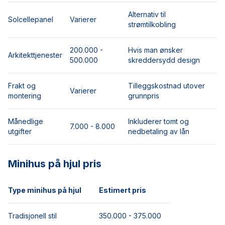
Alternativ til
Solcellepanel
Varierer
strømtilkobling
200.000 -
Hvis man ønsker
Arkitekttjenester
500.000
skreddersydd design
Frakt og
Tilleggskostnad utover
Varierer
montering
grunnpris
Månedlige
Inkluderer tomt og
7.000 - 8.000
utgifter
nedbetaling av lån
Minihus på hjul pris
Type minihus på hjul
Estimert pris
Tradisjonell stil
350.000 - 375.000