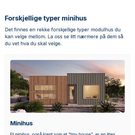
Forskjellige typer minihus
Det finnes en rekke forskjellige typer modulhus du
kan velge mellom. La oss se litt nærmere på dem så
du vet hva du skal velge.
Minihus
Et minihus, også kjent som et "tiny house", er en liten