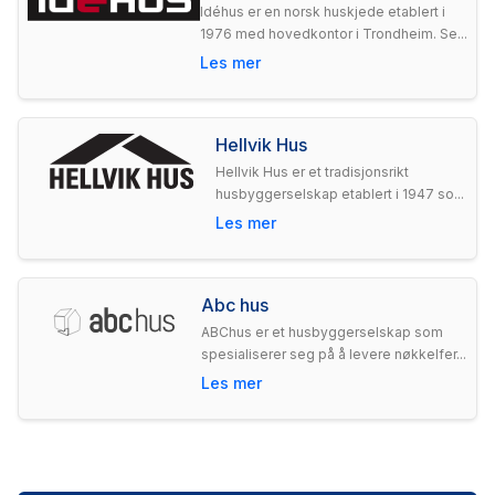
Idéhus er en norsk huskjede etablert i
1976 med hovedkontor i Trondheim. Se...
Les mer
Hellvik Hus
Hellvik Hus er et tradisjonsrikt
husbyggerselskap etablert i 1947 so...
Les mer
Abc hus
ABChus er et husbyggerselskap som
spesialiserer seg på å levere nøkkelfer...
Les mer