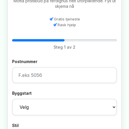
Motta pristilbud på ferdighus helt uforpliktende. Fyll ut
skjema nå
Gratis tjeneste
Rask hjelp
Steg
1
av 2
Postnummer
Byggstart
Stil