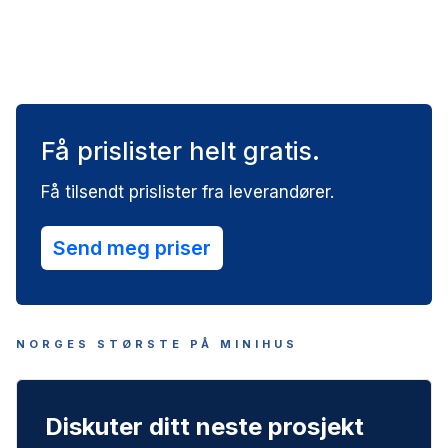
Mikrohus kan settes opp på eiendommer som er
regulert til boligformål, og det kreves søknad til
kommunen for å få tillatelse. Du kan plassere
mikrohuset på egen tomt, leie en tomt fra en grunneier,
eller bruke det på campingplasser, forutsatt at du
følger lokale reguleringer og har nødvendige
tilkoblinger til vann og avløp. Det er viktig å sjekke
Få prislister helt gratis.
kommunens arealplaner for spesifikke krav og
begrensninger før oppsetting.
Få tilsendt prislister fra leverandører.
Send meg priser
NORGES STØRSTE PÅ MINIHUS
Diskuter ditt neste prosjekt