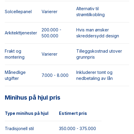
Alternativ til
Solcellepanel
Varierer
strømtilkobling
200.000 -
Hvis man ønsker
Arkitekttjenester
500.000
skreddersydd design
Frakt og
Tilleggskostnad utover
Varierer
montering
grunnpris
Månedlige
Inkluderer tomt og
7.000 - 8.000
utgifter
nedbetaling av lån
Minihus på hjul pris
Type minihus på hjul
Estimert pris
Tradisjonell stil
350.000 - 375.000