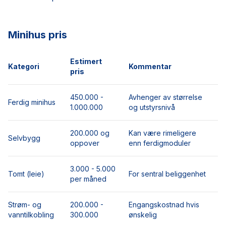
Minihus pris
Estimert
Kategori
Kommentar
pris
450.000 -
Avhenger av størrelse
Ferdig minihus
1.000.000
og utstyrsnivå
200.000 og
Kan være rimeligere
Selvbygg
oppover
enn ferdigmoduler
3.000 - 5.000
Tomt (leie)
For sentral beliggenhet
per måned
Strøm- og
200.000 -
Engangskostnad hvis
vanntilkobling
300.000
ønskelig