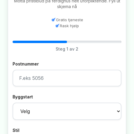
Motta pristilbud på ferdighus helt uforpliktende. Fyll ut
skjema nå
Gratis tjeneste
Rask hjelp
Steg
1
av 2
Postnummer
Byggstart
Stil