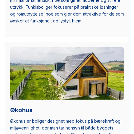
minimal ornamentikk, noe som gir et moderne og stilrent
uttrykk. Funkisboliger fokuserer på praktiske løsninger
og romutnyttelse, noe som gjør dem attraktive for de som
ønsker et funksjonelt og lysfylt hjem.
Økohus
Økohus er boliger designet med fokus på bærekraft og
miljøvennlighet, der man tar hensyn til både byggets