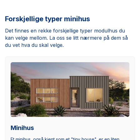
Forskjellige typer minihus
Det finnes en rekke forskjellige typer modulhus du
kan velge mellom. La oss se litt nærmere på dem så
du vet hva du skal velge.
Minihus
Et minihus, også kjent som et "tiny house", er en liten