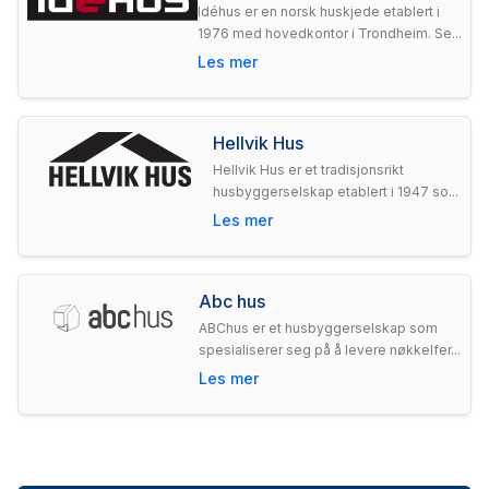
Idéhus er en norsk huskjede etablert i
1976 med hovedkontor i Trondheim. Se...
Les mer
Hellvik Hus
Hellvik Hus er et tradisjonsrikt
husbyggerselskap etablert i 1947 so...
Les mer
Abc hus
ABChus er et husbyggerselskap som
spesialiserer seg på å levere nøkkelfer...
Les mer