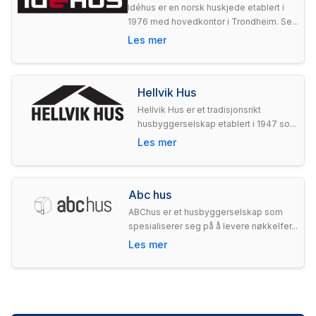
Idéhus er en norsk huskjede etablert i
1976 med hovedkontor i Trondheim. Se...
Les mer
Hellvik Hus
Hellvik Hus er et tradisjonsrikt
husbyggerselskap etablert i 1947 so...
Les mer
Abc hus
ABChus er et husbyggerselskap som
spesialiserer seg på å levere nøkkelfer...
Les mer