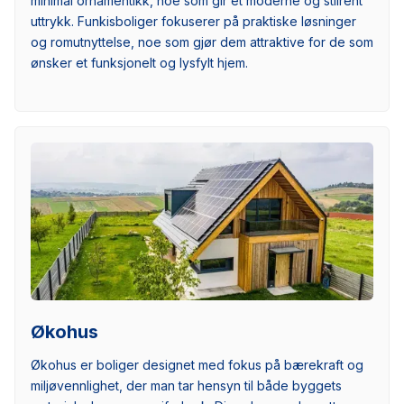
minimal ornamentikk, noe som gir et moderne og stilrent
uttrykk. Funkisboliger fokuserer på praktiske løsninger
og romutnyttelse, noe som gjør dem attraktive for de som
ønsker et funksjonelt og lysfylt hjem.
Økohus
Økohus er boliger designet med fokus på bærekraft og
miljøvennlighet, der man tar hensyn til både byggets