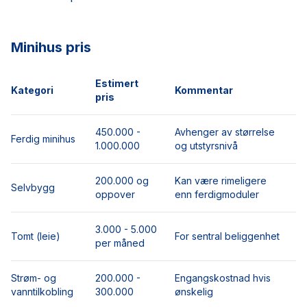
Minihus pris
Estimert
Kategori
Kommentar
pris
450.000 -
Avhenger av størrelse
Ferdig minihus
1.000.000
og utstyrsnivå
200.000 og
Kan være rimeligere
Selvbygg
oppover
enn ferdigmoduler
3.000 - 5.000
Tomt (leie)
For sentral beliggenhet
per måned
Strøm- og
200.000 -
Engangskostnad hvis
vanntilkobling
300.000
ønskelig