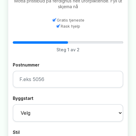
Motta pristilbud på ferdighus helt uforpliktende. Fyll ut
skjema nå
Gratis tjeneste
Rask hjelp
Steg
1
av 2
Postnummer
Byggstart
Stil