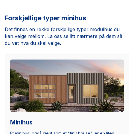
Forskjellige typer minihus
Det finnes en rekke forskjellige typer modulhus du
kan velge mellom. La oss se litt nærmere på dem så
du vet hva du skal velge.
Minihus
Et minihus, også kjent som et "tiny house", er en liten