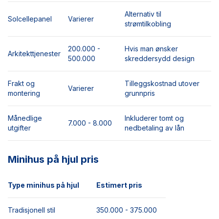
Alternativ til
Solcellepanel
Varierer
strømtilkobling
200.000 -
Hvis man ønsker
Arkitekttjenester
500.000
skreddersydd design
Frakt og
Tilleggskostnad utover
Varierer
montering
grunnpris
Månedlige
Inkluderer tomt og
7.000 - 8.000
utgifter
nedbetaling av lån
Minihus på hjul pris
Type minihus på hjul
Estimert pris
Tradisjonell stil
350.000 - 375.000