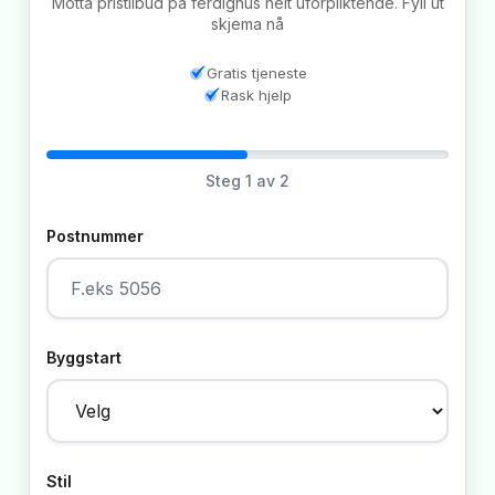
Motta pristilbud på ferdighus helt uforpliktende. Fyll ut
skjema nå
Gratis tjeneste
Rask hjelp
Steg
1
av 2
Postnummer
Byggstart
Stil