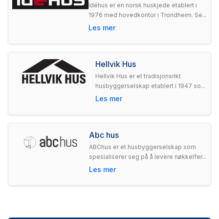
Idéhus er en norsk huskjede etablert i
1976 med hovedkontor i Trondheim. Se...
Les mer
Hellvik Hus
Hellvik Hus er et tradisjonsrikt
husbyggerselskap etablert i 1947 so...
Les mer
Abc hus
ABChus er et husbyggerselskap som
spesialiserer seg på å levere nøkkelfer...
Les mer