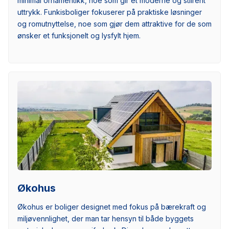
minimal ornamentikk, noe som gir et moderne og stilrent
uttrykk. Funkisboliger fokuserer på praktiske løsninger
og romutnyttelse, noe som gjør dem attraktive for de som
ønsker et funksjonelt og lysfylt hjem.
Økohus
Økohus er boliger designet med fokus på bærekraft og
miljøvennlighet, der man tar hensyn til både byggets