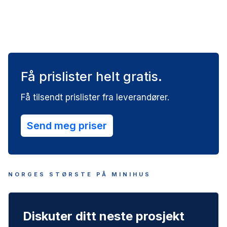
Mikrohus kan settes opp på eiendommer som er
regulert til boligformål, og det kreves søknad til
kommunen for å få tillatelse. Du kan plassere
mikrohuset på egen tomt, leie en tomt fra en grunneier,
eller bruke det på campingplasser, forutsatt at du
følger lokale reguleringer og har nødvendige
tilkoblinger til vann og avløp. Det er viktig å sjekke
Få prislister helt gratis.
kommunens arealplaner for spesifikke krav og
begrensninger før oppsetting.
Få tilsendt prislister fra leverandører.
Send meg priser
NORGES STØRSTE PÅ MINIHUS
Diskuter ditt neste prosjekt