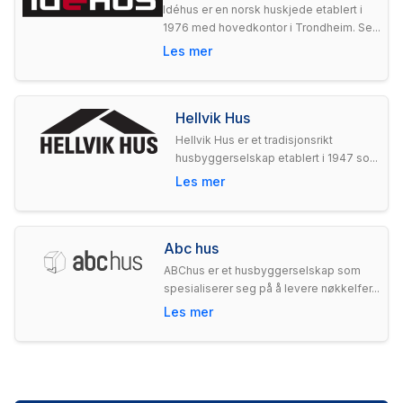
Idéhus er en norsk huskjede etablert i
1976 med hovedkontor i Trondheim. Se...
Les mer
Hellvik Hus
Hellvik Hus er et tradisjonsrikt
husbyggerselskap etablert i 1947 so...
Les mer
Abc hus
ABChus er et husbyggerselskap som
spesialiserer seg på å levere nøkkelfer...
Les mer