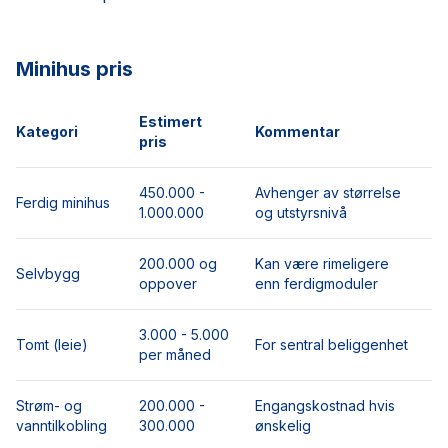
Minihus pris
Estimert
Kategori
Kommentar
pris
450.000 -
Avhenger av størrelse
Ferdig minihus
1.000.000
og utstyrsnivå
200.000 og
Kan være rimeligere
Selvbygg
oppover
enn ferdigmoduler
3.000 - 5.000
Tomt (leie)
For sentral beliggenhet
per måned
Strøm- og
200.000 -
Engangskostnad hvis
vanntilkobling
300.000
ønskelig