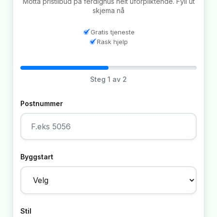
Motta pristilbud på ferdighus helt uforpliktende. Fyll ut
skjema nå
Gratis tjeneste
Rask hjelp
Steg
1
av 2
Postnummer
Byggstart
Stil