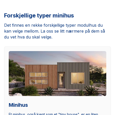
Forskjellige typer minihus
Det finnes en rekke forskjellige typer modulhus du
kan velge mellom. La oss se litt nærmere på dem så
du vet hva du skal velge.
Minihus
Et minihus, også kjent som et "tiny house", er en liten