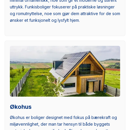
minimal ornamentikk, noe som gir et moderne og stilrent
uttrykk. Funkisboliger fokuserer på praktiske løsninger
og romutnyttelse, noe som gjør dem attraktive for de som
ønsker et funksjonelt og lysfylt hjem.
Økohus
Økohus er boliger designet med fokus på bærekraft og
miljøvennlighet, der man tar hensyn til både byggets