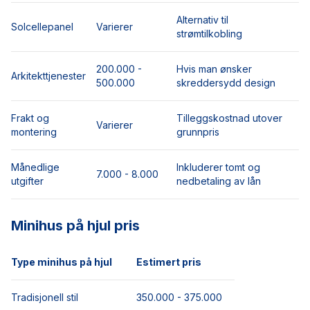
Alternativ til
Solcellepanel
Varierer
strømtilkobling
200.000 -
Hvis man ønsker
Arkitekttjenester
500.000
skreddersydd design
Frakt og
Tilleggskostnad utover
Varierer
montering
grunnpris
Månedlige
Inkluderer tomt og
7.000 - 8.000
utgifter
nedbetaling av lån
Minihus på hjul pris
Type minihus på hjul
Estimert pris
Tradisjonell stil
350.000 - 375.000