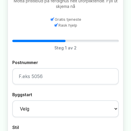
Motta pristilbud på ferdighus helt uforpliktende. Fyll ut
skjema nå
Gratis tjeneste
Rask hjelp
Steg
1
av 2
Postnummer
Byggstart
Stil