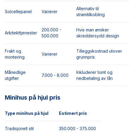
Alternativ til
Solcellepanel
Varierer
strømtilkobling
200.000 -
Hvis man ønsker
Arkitekttjenester
500.000
skreddersydd design
Frakt og
Tilleggskostnad utover
Varierer
montering
grunnpris
Månedlige
Inkluderer tomt og
7.000 - 8.000
utgifter
nedbetaling av lån
Minihus på hjul pris
Type minihus på hjul
Estimert pris
Tradisjonell stil
350.000 - 375.000