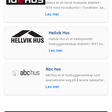
Idéhus er en norsk huskjede etablert i
1976 med hovedkontor i Trondheim. Se...
Les mer
Hellvik Hus
Hellvik Hus er et tradisjonsrikt
husbyggerselskap etablert i 1947 so...
Les mer
Abc hus
ABChus er et husbyggerselskap som
spesialiserer seg på å levere nøkkelfer...
Les mer