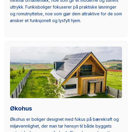
minimal ornamentikk, noe som gir et moderne og stilrent
uttrykk. Funkisboliger fokuserer på praktiske løsninger
og romutnyttelse, noe som gjør dem attraktive for de som
ønsker et funksjonelt og lysfylt hjem.
Økohus
Økohus er boliger designet med fokus på bærekraft og
miljøvennlighet, der man tar hensyn til både byggets