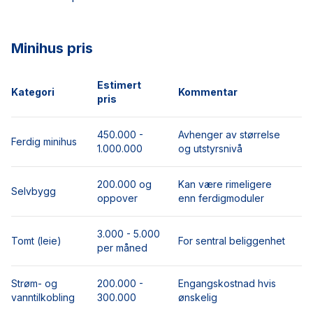
Minihus pris
Estimert
Kategori
Kommentar
pris
450.000 -
Avhenger av størrelse
Ferdig minihus
1.000.000
og utstyrsnivå
200.000 og
Kan være rimeligere
Selvbygg
oppover
enn ferdigmoduler
3.000 - 5.000
Tomt (leie)
For sentral beliggenhet
per måned
Strøm- og
200.000 -
Engangskostnad hvis
vanntilkobling
300.000
ønskelig