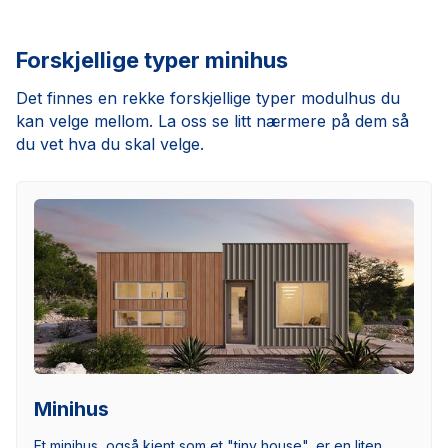
Forskjellige typer minihus
Det finnes en rekke forskjellige typer modulhus du
kan velge mellom. La oss se litt nærmere på dem så
du vet hva du skal velge.
Minihus
Et minihus, også kjent som et "tiny house", er en liten