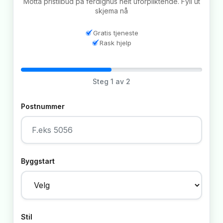
Motta pristilbud på ferdighus helt uforpliktende. Fyll ut
skjema nå
Gratis tjeneste
Rask hjelp
Steg
1
av 2
Postnummer
Byggstart
Stil