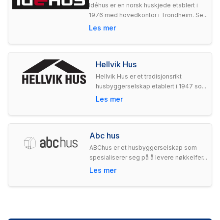
Idéhus er en norsk huskjede etablert i
1976 med hovedkontor i Trondheim. Se...
Les mer
Hellvik Hus
Hellvik Hus er et tradisjonsrikt
husbyggerselskap etablert i 1947 so...
Les mer
Abc hus
ABChus er et husbyggerselskap som
spesialiserer seg på å levere nøkkelfer...
Les mer