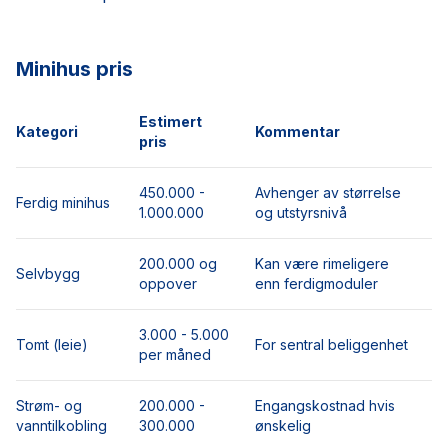
Minihus pris
Estimert
Kategori
Kommentar
pris
450.000 -
Avhenger av størrelse
Ferdig minihus
1.000.000
og utstyrsnivå
200.000 og
Kan være rimeligere
Selvbygg
oppover
enn ferdigmoduler
3.000 - 5.000
Tomt (leie)
For sentral beliggenhet
per måned
Strøm- og
200.000 -
Engangskostnad hvis
vanntilkobling
300.000
ønskelig