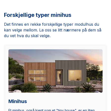
Forskjellige typer minihus
Det finnes en rekke forskjellige typer modulhus du
kan velge mellom. La oss se litt nærmere på dem så
du vet hva du skal velge.
Minihus
Et minihus, også kjent som et "tiny house", er en liten