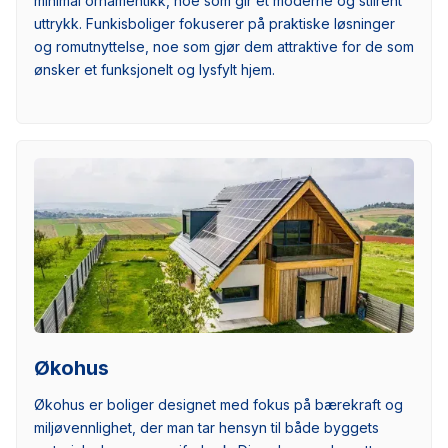
minimal ornamentikk, noe som gir et moderne og stilrent
uttrykk. Funkisboliger fokuserer på praktiske løsninger
og romutnyttelse, noe som gjør dem attraktive for de som
ønsker et funksjonelt og lysfylt hjem.
Økohus
Økohus er boliger designet med fokus på bærekraft og
miljøvennlighet, der man tar hensyn til både byggets