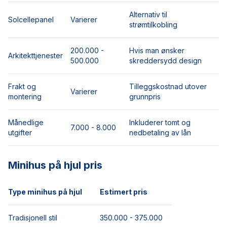
Alternativ til
Solcellepanel
Varierer
strømtilkobling
200.000 -
Hvis man ønsker
Arkitekttjenester
500.000
skreddersydd design
Frakt og
Tilleggskostnad utover
Varierer
montering
grunnpris
Månedlige
Inkluderer tomt og
7.000 - 8.000
utgifter
nedbetaling av lån
Minihus på hjul pris
Type minihus på hjul
Estimert pris
Tradisjonell stil
350.000 - 375.000