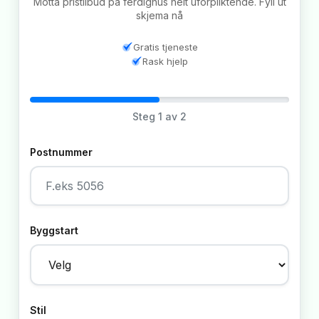
Motta pristilbud på ferdighus helt uforpliktende. Fyll ut
skjema nå
Gratis tjeneste
Rask hjelp
Steg
1
av 2
Postnummer
Byggstart
Stil