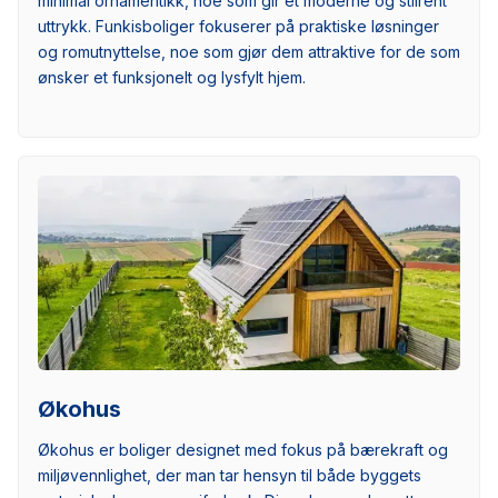
minimal ornamentikk, noe som gir et moderne og stilrent
uttrykk. Funkisboliger fokuserer på praktiske løsninger
og romutnyttelse, noe som gjør dem attraktive for de som
ønsker et funksjonelt og lysfylt hjem.
Økohus
Økohus er boliger designet med fokus på bærekraft og
miljøvennlighet, der man tar hensyn til både byggets