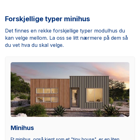
Forskjellige typer minihus
Det finnes en rekke forskjellige typer modulhus du
kan velge mellom. La oss se litt nærmere på dem så
du vet hva du skal velge.
Minihus
Et minihus, også kjent som et "tiny house", er en liten