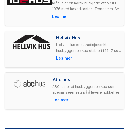
Idéhus er en norsk huskjede etablert i
1976 med hovedkontor i Trondheim. Se...
Les mer
Hellvik Hus
Hellvik Hus er et tradisjonsrikt
husbyggerselskap etablert i 1947 so...
Les mer
Abc hus
ABChus er et husbyggerselskap som
spesialiserer seg på å levere nøkkelfer...
Les mer