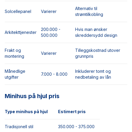
Alternativ til
Solcellepanel
Varierer
strømtilkobling
200.000 -
Hvis man ønsker
Arkitekttjenester
500.000
skreddersydd design
Frakt og
Tilleggskostnad utover
Varierer
montering
grunnpris
Månedlige
Inkluderer tomt og
7.000 - 8.000
utgifter
nedbetaling av lån
Minihus på hjul pris
Type minihus på hjul
Estimert pris
Tradisjonell stil
350.000 - 375.000