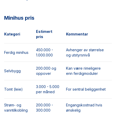
Minihus pris
Estimert
Kategori
Kommentar
pris
450.000 -
Avhenger av størrelse
Ferdig minihus
1.000.000
og utstyrsnivå
200.000 og
Kan være rimeligere
Selvbygg
oppover
enn ferdigmoduler
3.000 - 5.000
Tomt (leie)
For sentral beliggenhet
per måned
Strøm- og
200.000 -
Engangskostnad hvis
vanntilkobling
300.000
ønskelig