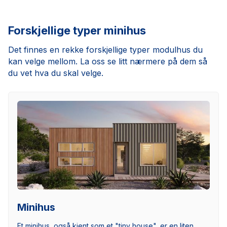
Forskjellige typer minihus
Det finnes en rekke forskjellige typer modulhus du
kan velge mellom. La oss se litt nærmere på dem så
du vet hva du skal velge.
Minihus
Et minihus, også kjent som et "tiny house", er en liten