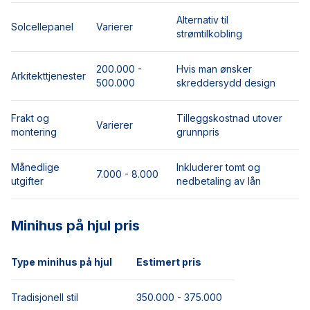
Alternativ til
Solcellepanel
Varierer
strømtilkobling
200.000 -
Hvis man ønsker
Arkitekttjenester
500.000
skreddersydd design
Frakt og
Tilleggskostnad utover
Varierer
montering
grunnpris
Månedlige
Inkluderer tomt og
7.000 - 8.000
utgifter
nedbetaling av lån
Minihus på hjul pris
Type minihus på hjul
Estimert pris
Tradisjonell stil
350.000 - 375.000