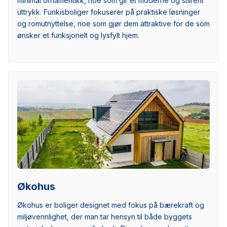
minimal ornamentikk, noe som gir et moderne og stilrent
uttrykk. Funkisboliger fokuserer på praktiske løsninger
og romutnyttelse, noe som gjør dem attraktive for de som
ønsker et funksjonelt og lysfylt hjem.
Økohus
Økohus er boliger designet med fokus på bærekraft og
miljøvennlighet, der man tar hensyn til både byggets