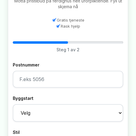
Motta pristilbud på ferdighus helt uforpliktende. Fyll ut
skjema nå
Gratis tjeneste
Rask hjelp
Steg
1
av 2
Postnummer
Byggstart
Stil