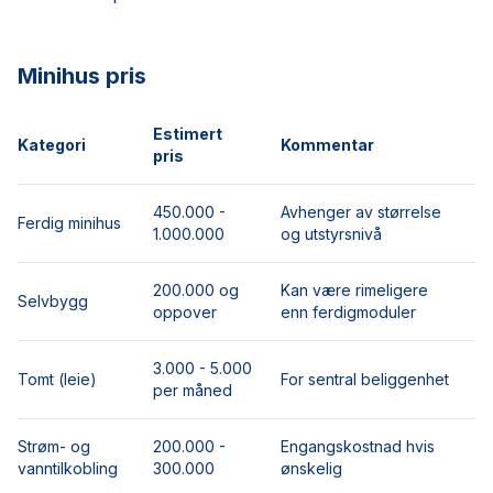
Minihus pris
Estimert
Kategori
Kommentar
pris
450.000 -
Avhenger av størrelse
Ferdig minihus
1.000.000
og utstyrsnivå
200.000 og
Kan være rimeligere
Selvbygg
oppover
enn ferdigmoduler
3.000 - 5.000
Tomt (leie)
For sentral beliggenhet
per måned
Strøm- og
200.000 -
Engangskostnad hvis
vanntilkobling
300.000
ønskelig