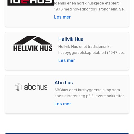
Idéhus er en norsk huskjede etablert i
1976 med hovedkontor i Trondheim. Se...
Les mer
Hellvik Hus
Hellvik Hus er et tradisjonsrikt
husbyggerselskap etablert i 1947 so...
Les mer
Abc hus
ABChus er et husbyggerselskap som
spesialiserer seg på å levere nøkkelfer...
Les mer