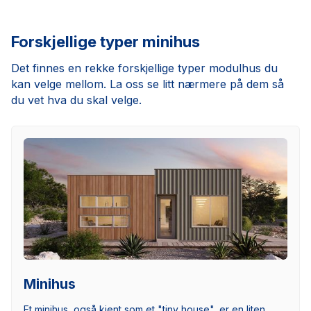
Forskjellige typer minihus
Det finnes en rekke forskjellige typer modulhus du
kan velge mellom. La oss se litt nærmere på dem så
du vet hva du skal velge.
Minihus
Et minihus, også kjent som et "tiny house", er en liten