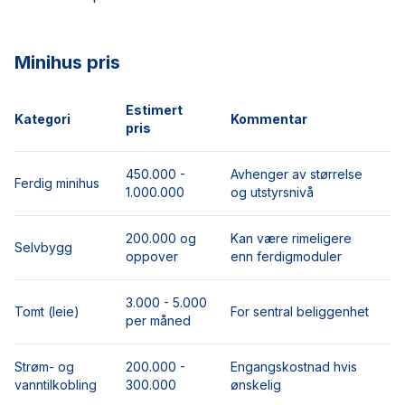
Minihus pris
Estimert
Kategori
Kommentar
pris
450.000 -
Avhenger av størrelse
Ferdig minihus
1.000.000
og utstyrsnivå
200.000 og
Kan være rimeligere
Selvbygg
oppover
enn ferdigmoduler
3.000 - 5.000
Tomt (leie)
For sentral beliggenhet
per måned
Strøm- og
200.000 -
Engangskostnad hvis
vanntilkobling
300.000
ønskelig