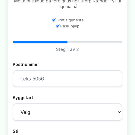
Motta pristilbud på ferdighus helt uforpliktende. Fyll ut
skjema nå
Gratis tjeneste
Rask hjelp
Steg
1
av 2
Postnummer
Byggstart
Stil