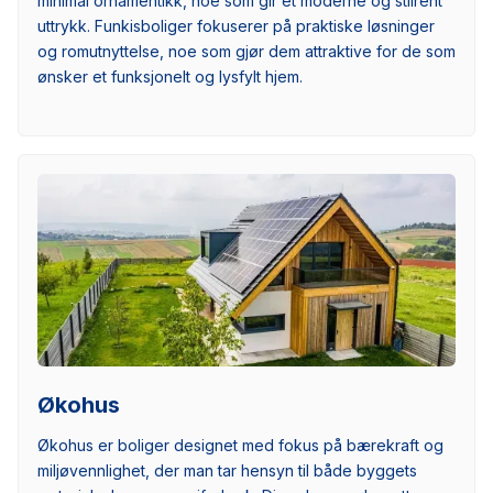
minimal ornamentikk, noe som gir et moderne og stilrent
uttrykk. Funkisboliger fokuserer på praktiske løsninger
og romutnyttelse, noe som gjør dem attraktive for de som
ønsker et funksjonelt og lysfylt hjem.
Økohus
Økohus er boliger designet med fokus på bærekraft og
miljøvennlighet, der man tar hensyn til både byggets