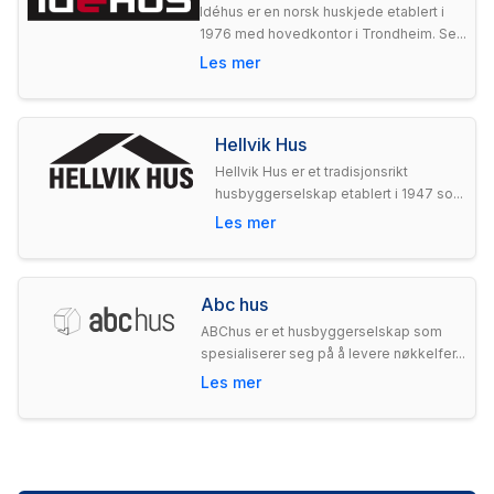
Idéhus er en norsk huskjede etablert i
1976 med hovedkontor i Trondheim. Se...
Les mer
Hellvik Hus
Hellvik Hus er et tradisjonsrikt
husbyggerselskap etablert i 1947 so...
Les mer
Abc hus
ABChus er et husbyggerselskap som
spesialiserer seg på å levere nøkkelfer...
Les mer