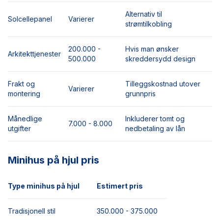
Alternativ til
Solcellepanel
Varierer
strømtilkobling
200.000 -
Hvis man ønsker
Arkitekttjenester
500.000
skreddersydd design
Frakt og
Tilleggskostnad utover
Varierer
montering
grunnpris
Månedlige
Inkluderer tomt og
7.000 - 8.000
utgifter
nedbetaling av lån
Minihus på hjul pris
Type minihus på hjul
Estimert pris
Tradisjonell stil
350.000 - 375.000