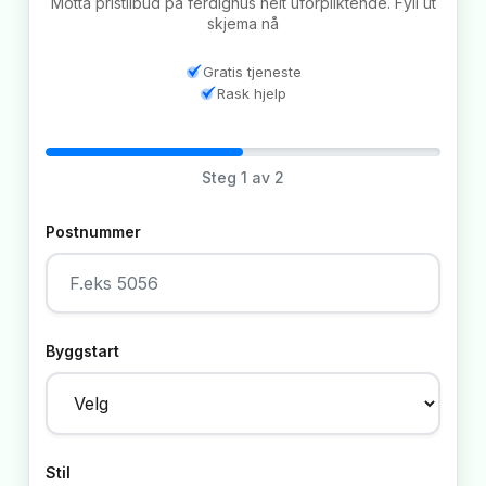
Motta pristilbud på ferdighus helt uforpliktende. Fyll ut
skjema nå
Gratis tjeneste
Rask hjelp
Steg
1
av 2
Postnummer
Byggstart
Stil