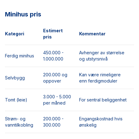
Minihus pris
Estimert
Kategori
Kommentar
pris
450.000 -
Avhenger av størrelse
Ferdig minihus
1.000.000
og utstyrsnivå
200.000 og
Kan være rimeligere
Selvbygg
oppover
enn ferdigmoduler
3.000 - 5.000
Tomt (leie)
For sentral beliggenhet
per måned
Strøm- og
200.000 -
Engangskostnad hvis
vanntilkobling
300.000
ønskelig