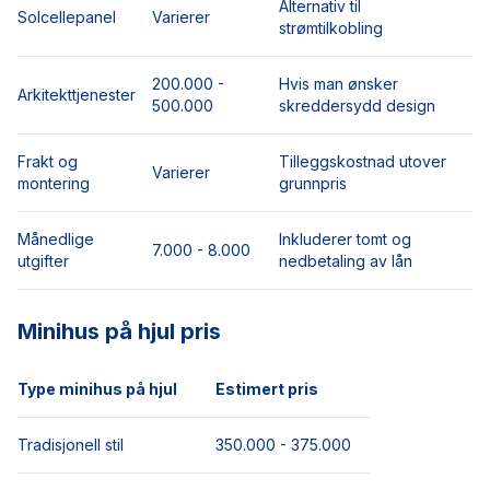
Alternativ til
Solcellepanel
Varierer
strømtilkobling
200.000 -
Hvis man ønsker
Arkitekttjenester
500.000
skreddersydd design
Frakt og
Tilleggskostnad utover
Varierer
montering
grunnpris
Månedlige
Inkluderer tomt og
7.000 - 8.000
utgifter
nedbetaling av lån
Minihus på hjul pris
Type minihus på hjul
Estimert pris
Tradisjonell stil
350.000 - 375.000